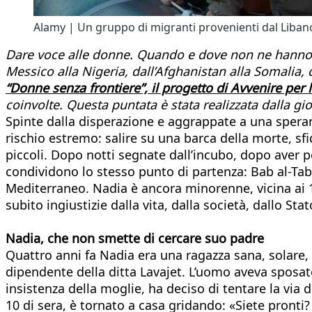
Alamy | Un gruppo di migranti provenienti dal Liban
Dare voce alle donne. Quando e dove non ne hanno. Pe
Messico alla Nigeria, dall’Afghanistan alla Somalia, 
“Donne senza frontiere”, il progetto di Avvenire per 
coinvolte. Questa puntata è stata realizzata dalla g
Spinte dalla disperazione e aggrappate a una spera
rischio estremo: salire su una barca della morte, sfid
piccoli. Dopo notti segnate dall’incubo, dopo aver p
condividono lo stesso punto di partenza: Bab al-Tabba
Mediterraneo. Nadia è ancora minorenne, vicina ai 
subito ingiustizie dalla vita, dalla società, dallo Stat
Nadia, che non smette di cercare suo padre
Quattro anni fa Nadia era una ragazza sana, solar
dipendente della ditta Lavajet. L’uomo aveva sposato
insistenza della moglie, ha deciso di tentare la via de
10 di sera, è tornato a casa gridando: «Siete pronti