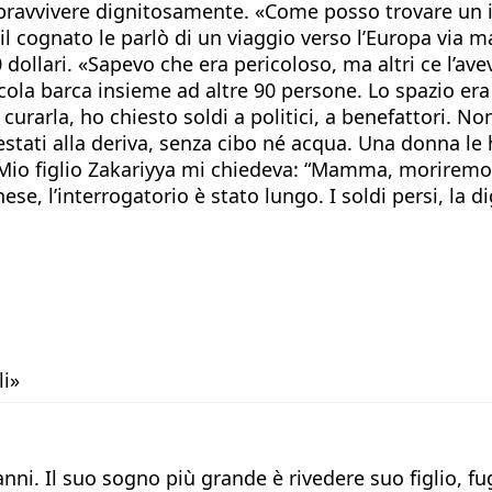
sopravvivere dignitosamente. «Come posso trovare un 
o il cognato le parlò di un viaggio verso l’Europa via 
00 dollari. «Sapevo che era pericoloso, ma altri ce l’a
ccola barca insieme ad altre 90 persone. Lo spazio era 
curarla, ho chiesto soldi a politici, a benefattori. No
restati alla deriva, senza cibo né acqua. Una donna le
Mio figlio Zakariyya mi chiedeva: “Mamma, moriremo q
e, l’interrogatorio è stato lungo. I soldi persi, la d
li»
 anni. Il suo sogno più grande è rivedere suo figlio,