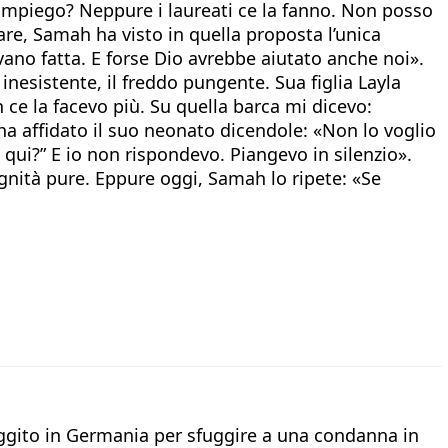
impiego? Neppure i laureati ce la fanno. Non posso
mare, Samah ha visto in quella proposta l’unica
vevano fatta. E forse Dio avrebbe aiutato anche noi».
inesistente, il freddo pungente. Sua figlia Layla
n ce la facevo più. Su quella barca mi dicevo:
 ha affidato il suo neonato dicendole: «Non lo voglio
ui?” E io non rispondevo. Piangevo in silenzio».
ignità pure. Eppure oggi, Samah lo ripete: «Se
 fuggito in Germania per sfuggire a una condanna in