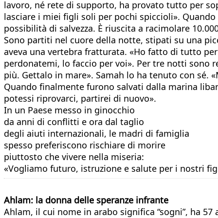
lavoro, né rete di supporto, ha provato tutto per 
lasciare i miei figli soli per pochi spiccioli». Quand
possibilità di salvezza. È riuscita a racimolare 10.0
Sono partiti nel cuore della notte, stipati su una pi
aveva una vertebra fratturata. «Ho fatto di tutto per 
perdonatemi, lo faccio per voi». Per tre notti sono 
più. Gettalo in mare». Samah lo ha tenuto con sé. «
Quando finalmente furono salvati dalla marina libanes
potessi riprovarci, partirei di nuovo».
In un Paese messo in ginocchio
da anni di conflitti e ora dal taglio
degli aiuti internazionali, le madri di famiglia
spesso preferiscono rischiare di morire
piuttosto che vivere nella miseria:
«Vogliamo futuro, istruzione e salute per i nostri fig
Ahlam: la donna delle speranze infrante
Ahlam, il cui nome in arabo significa “sogni”, ha 57