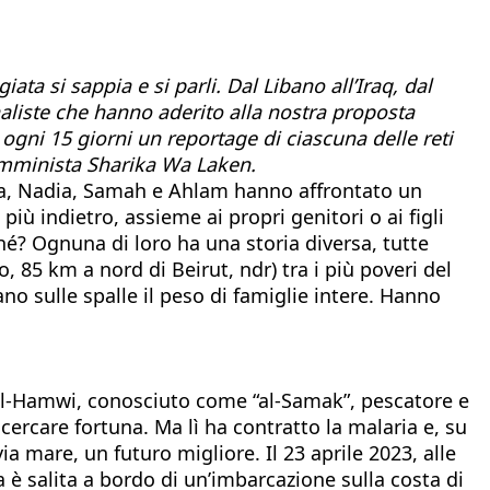
 si sappia e si parli. Dal Libano all’Iraq, dal
rnaliste che hanno aderito alla nostra proposta
ogni 15 giorni un reportage di ciascuna delle reti
 femminista Sharika Wa Laken.
za, Nadia, Samah e Ahlam hanno affrontato un
iù indietro, assieme ai propri genitori o ai figli
hé? Ognuna di loro ha una storia diversa, tutte
, 85 km a nord di Beirut, ndr) tra i più poveri del
 sulle spalle il peso di famiglie intere. Hanno
al-Hamwi, conosciuto come “al-Samak”, pescatore e
cercare fortuna. Ma lì ha contratto la malaria e, su
via mare, un futuro migliore. Il 23 aprile 2023, alle
a è salita a bordo di un’imbarcazione sulla costa di