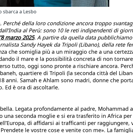
o sbarca a Lesbo
rché della loro condizione ancora troppo svantaggiata
dall’India al Perù: sono 10 le reti indipendenti di gio
l’8 marzo 2025
. A partire da quella data pubblichiamo 
iornalista Sandy Hayek da Tripoli (Libano), della rete
nza che somiglia più a un miraggio che a una certez
ando il mare e la possibilità concreta di non tornare p
erso tutto, oggi sono pronte a rischiare ancora. Perc
neh, quartiere di Tripoli (la seconda città del Libano
18 anni. Samah e Ahlam sono madri, donne che portano
o. Ed è ora di ascoltarle.
e, bella. Legata profondamente al padre, Mohammad 
 una seconda moglie e si era trasferito in Africa per 
ll’Europa, di affidarsi ai trafficanti per raggiungere, 
? Prendete le vostre cose e venite con me». La famigli