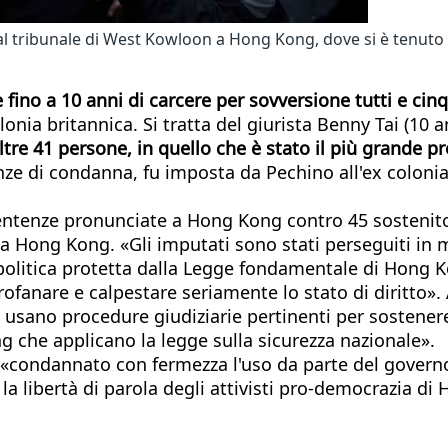
l tribunale di West Kowloon a Hong Kong, dove si è tenuto i
no a 10 anni di carcere per sovversione tutti e cinq
olonia britannica. Si tratta del giurista Benny Tai (10
re 41 persone, in quello che è stato il più grande p
enze di condanna, fu imposta da Pechino all'ex colon
enze pronunciate a Hong Kong contro 45 sostenitori 
a Hong Kong. «Gli imputati sono stati perseguiti in 
 politica protetta dalla Legge fondamentale di Hong 
ofanare e calpestare seriamente lo stato di diritto». 
he usano procedure giudiziarie pertinenti per sostene
 che applicano la legge sulla sicurezza nazionale».
 «condannato con fermezza l'uso da parte del governo
la libertà di parola degli attivisti pro-democrazia di