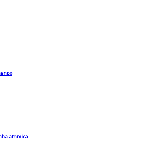
umano»
omba atomica