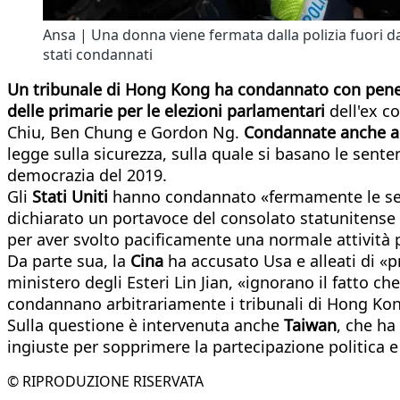
Ansa | Una donna viene fermata dalla polizia fuori da
stati condannati
Un tribunale di Hong Kong ha condannato con pene fi
delle primarie per le elezioni parlamentari
dell'ex c
Chiu, Ben Chung e Gordon Ng.
Condannate anche alt
legge sulla sicurezza, sulla quale si basano le sent
democrazia del 2019.
Gli
Stati Uniti
hanno condannato «fermamente le sent
dichiarato un portavoce del consolato statunitense 
per aver svolto pacificamente una normale attività
Da parte sua, la
Cina
ha accusato Usa e alleati di «pr
ministero degli Esteri Lin Jian, «ignorano il fatto c
condannano arbitrariamente i tribunali di Hong Kong
Sulla questione è intervenuta anche
Taiwan
, che ha
ingiuste per sopprimere la partecipazione politica e 
© RIPRODUZIONE RISERVATA