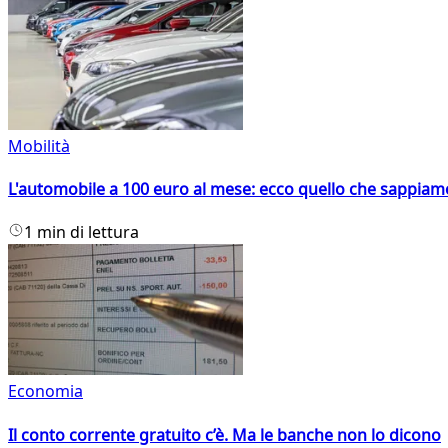
Mobilità
L'automobile a 100 euro al mese: ecco quello che sappiam
1 min di lettura
Economia
Il conto corrente gratuito c’è. Ma le banche non lo dicono