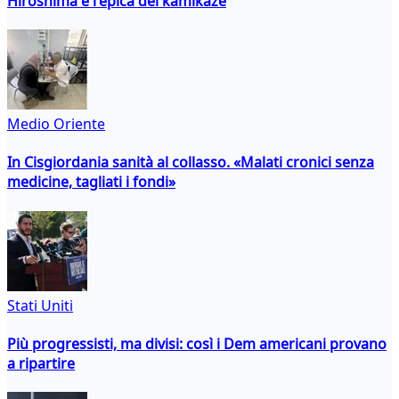
Hiroshima e l'epica dei kamikaze
Medio Oriente
In Cisgiordania sanità al collasso. «Malati cronici senza
medicine, tagliati i fondi»
Stati Uniti
Più progressisti, ma divisi: così i Dem americani provano
a ripartire