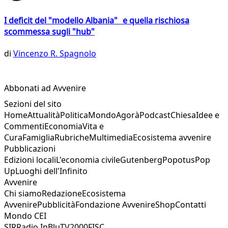
I deficit del "modello Albania" e quella rischiosa
scommessa sugli "hub"
di
Vincenzo R. Spagnolo
Abbonati ad Avvenire
Sezioni del sito
Home
Attualità
Politica
Mondo
Agorà
Podcast
Chiesa
Idee e
Commenti
Economia
Vita e
Cura
Famiglia
Rubriche
Multimedia
Ecosistema avvenire
Pubblicazioni
Edizioni locali
L'economia civile
Gutenberg
Popotus
Pop
Up
Luoghi dell'Infinito
Avvenire
Chi siamo
Redazione
Ecosistema
Avvenire
Pubblicità
Fondazione Avvenire
Shop
Contatti
Mondo CEI
SIR
Radio InBlu
TV2000
FISC