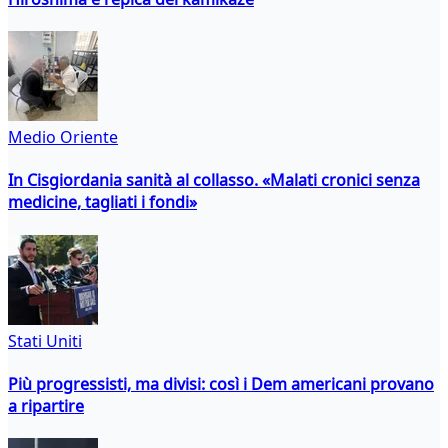
Medio Oriente
In Cisgiordania sanità al collasso. «Malati cronici senza
medicine, tagliati i fondi»
Stati Uniti
Più progressisti, ma divisi: così i Dem americani provano
a ripartire