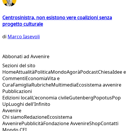
Centrosinistra, non esistono vere coalizioni senza
progetto culturale
di
Marco Iasevoli
Abbonati ad Avvenire
Sezioni del sito
Home
Attualità
Politica
Mondo
Agorà
Podcast
Chiesa
Idee e
Commenti
Economia
Vita e
Cura
Famiglia
Rubriche
Multimedia
Ecosistema avvenire
Pubblicazioni
Edizioni locali
L'economia civile
Gutenberg
Popotus
Pop
Up
Luoghi dell'Infinito
Avvenire
Chi siamo
Redazione
Ecosistema
Avvenire
Pubblicità
Fondazione Avvenire
Shop
Contatti
Mondo CEI