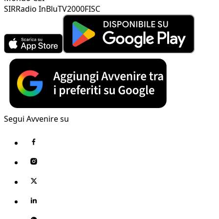
SIR
Radio InBlu
TV2000
FISC
Segui Avvenire su