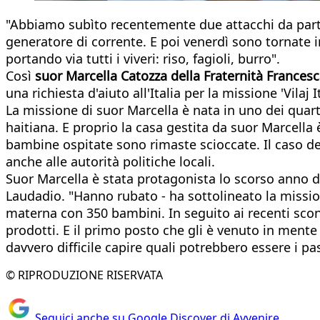
"Abbiamo subìto recentemente due attacchi da parte 
generatore di corrente. E poi venerdì sono tornate in
portando via tutti i viveri: riso, fagioli, burro".
Così
suor Marcella Catozza della Fraternità Francesc
una richiesta d'aiuto all'Italia per la missione 'Vila
La missione di suor Marcella è nata in uno dei quart
haitiana. E proprio la casa gestita da suor Marcella è
bambine ospitate sono rimaste scioccate. Il caso dei 
anche alle autorità politiche locali.
Suor Marcella è stata protagonista lo scorso anno 
Laudadio. "Hanno rubato - ha sottolineato la missiona
materna con 350 bambini. In seguito ai recenti sco
prodotti. E il primo posto che gli è venuto in mente 
davvero difficile capire quali potrebbero essere i p
© RIPRODUZIONE RISERVATA
Seguici anche su Google Discover di Avvenire