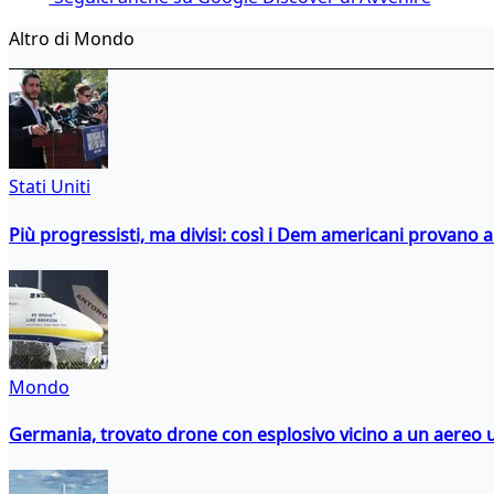
Altro di Mondo
Stati Uniti
Più progressisti, ma divisi: così i Dem americani provano a 
Mondo
Germania, trovato drone con esplosivo vicino a un aereo 