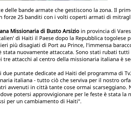
delle bande armate che gestiscono la zona. Il primo 
 forze 25 banditi con i volti coperti armati di mitragl
ana Missionaria di Busto Arsizio
in provincia di Vares
j Italien' di Haiti il Paese dopo la Repubblica togoles
ieri più disagiati di Port au Prince, l'immensa baracc
 stata nuovamente attaccata. Sono stati rubati tutti i
tre attacchi al centro della missionaria italiana è se
di due puntate dedicate ad Haiti del programma di T
ria italiana - tutto ciò che serviva per il nostro orf
ntri avvenuti in città tante cose ormai scarseggiano
dove potersi approvvigionare per le feste è stata la no
assi per un cambiamento di Haiti".