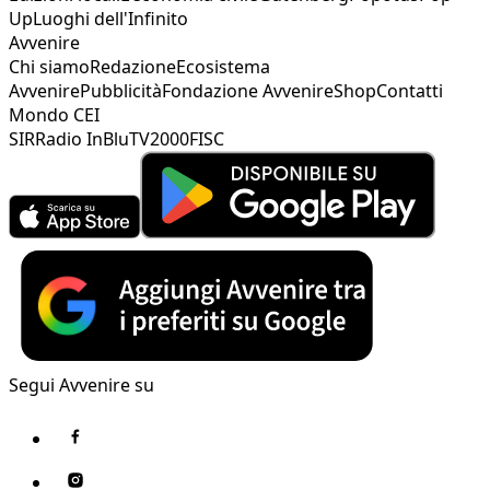
Up
Luoghi dell'Infinito
Avvenire
Chi siamo
Redazione
Ecosistema
Avvenire
Pubblicità
Fondazione Avvenire
Shop
Contatti
Mondo CEI
SIR
Radio InBlu
TV2000
FISC
Segui Avvenire su