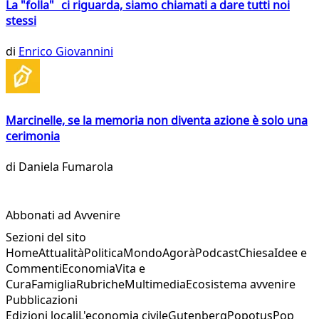
La "folla" ci riguarda, siamo chiamati a dare tutti noi
stessi
di
Enrico Giovannini
Marcinelle, se la memoria non diventa azione è solo una
cerimonia
di
Daniela Fumarola
Abbonati ad Avvenire
Sezioni del sito
Home
Attualità
Politica
Mondo
Agorà
Podcast
Chiesa
Idee e
Commenti
Economia
Vita e
Cura
Famiglia
Rubriche
Multimedia
Ecosistema avvenire
Pubblicazioni
Edizioni locali
L'economia civile
Gutenberg
Popotus
Pop