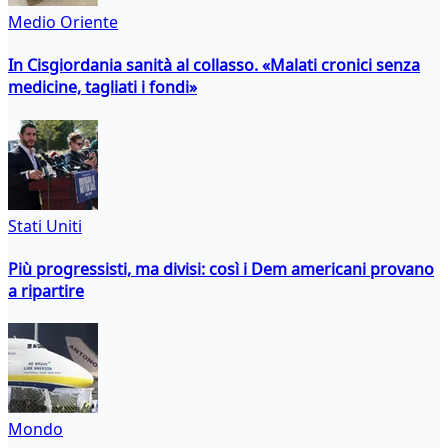
Medio Oriente
In Cisgiordania sanità al collasso. «Malati cronici senza
medicine, tagliati i fondi»
Stati Uniti
Più progressisti, ma divisi: così i Dem americani provano
a ripartire
Mondo