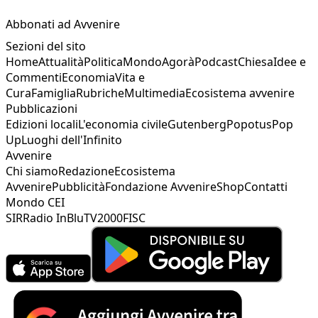
Abbonati ad Avvenire
Sezioni del sito
Home
Attualità
Politica
Mondo
Agorà
Podcast
Chiesa
Idee e
Commenti
Economia
Vita e
Cura
Famiglia
Rubriche
Multimedia
Ecosistema avvenire
Pubblicazioni
Edizioni locali
L'economia civile
Gutenberg
Popotus
Pop
Up
Luoghi dell'Infinito
Avvenire
Chi siamo
Redazione
Ecosistema
Avvenire
Pubblicità
Fondazione Avvenire
Shop
Contatti
Mondo CEI
SIR
Radio InBlu
TV2000
FISC