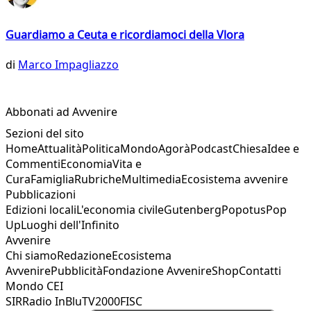
Guardiamo a Ceuta e ricordiamoci della Vlora
di
Marco Impagliazzo
Abbonati ad Avvenire
Sezioni del sito
Home
Attualità
Politica
Mondo
Agorà
Podcast
Chiesa
Idee e
Commenti
Economia
Vita e
Cura
Famiglia
Rubriche
Multimedia
Ecosistema avvenire
Pubblicazioni
Edizioni locali
L'economia civile
Gutenberg
Popotus
Pop
Up
Luoghi dell'Infinito
Avvenire
Chi siamo
Redazione
Ecosistema
Avvenire
Pubblicità
Fondazione Avvenire
Shop
Contatti
Mondo CEI
SIR
Radio InBlu
TV2000
FISC