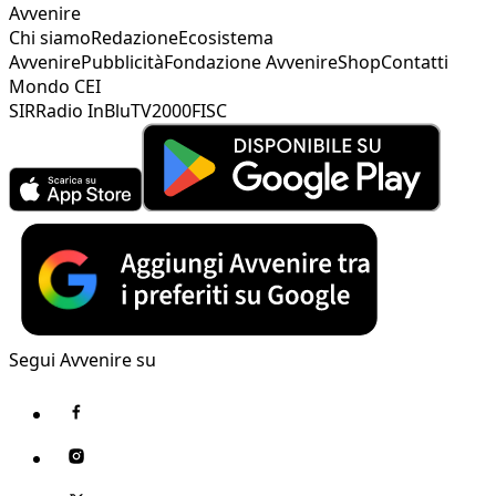
Avvenire
Chi siamo
Redazione
Ecosistema
Avvenire
Pubblicità
Fondazione Avvenire
Shop
Contatti
Mondo CEI
SIR
Radio InBlu
TV2000
FISC
Segui Avvenire su