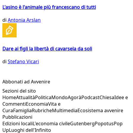
L'asino è l'animale più francescano di tutti
di
Antonia Arslan
Dare ai figli la libertà di cavarsela da soli
di
Stefano Vicari
Abbonati ad Avvenire
Sezioni del sito
Home
Attualità
Politica
Mondo
Agorà
Podcast
Chiesa
Idee e
Commenti
Economia
Vita e
Cura
Famiglia
Rubriche
Multimedia
Ecosistema avvenire
Pubblicazioni
Edizioni locali
L'economia civile
Gutenberg
Popotus
Pop
Up
Luoghi dell'Infinito