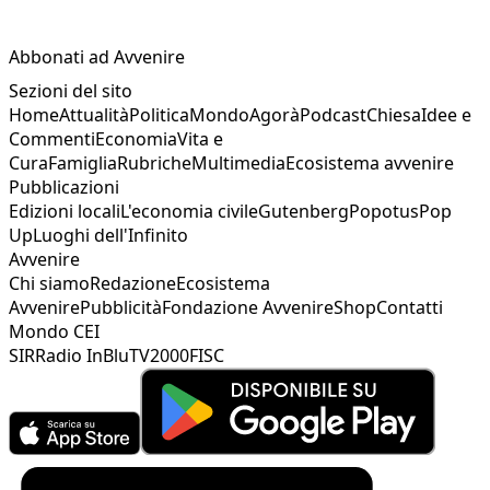
Abbonati ad Avvenire
Sezioni del sito
Home
Attualità
Politica
Mondo
Agorà
Podcast
Chiesa
Idee e
Commenti
Economia
Vita e
Cura
Famiglia
Rubriche
Multimedia
Ecosistema avvenire
Pubblicazioni
Edizioni locali
L'economia civile
Gutenberg
Popotus
Pop
Up
Luoghi dell'Infinito
Avvenire
Chi siamo
Redazione
Ecosistema
Avvenire
Pubblicità
Fondazione Avvenire
Shop
Contatti
Mondo CEI
SIR
Radio InBlu
TV2000
FISC