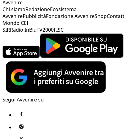
Avvenire
Chi siamo
Redazione
Ecosistema
Avvenire
Pubblicità
Fondazione Avvenire
Shop
Contatti
Mondo CEI
SIR
Radio InBlu
TV2000
FISC
Segui Avvenire su