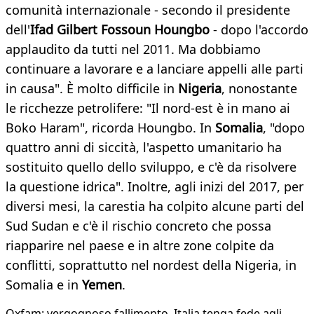
comunità internazionale - secondo il presidente
dell'
Ifad Gilbert Fossoun Houngbo
- dopo l'accordo
applaudito da tutti nel 2011. Ma dobbiamo
continuare a lavorare e a lanciare appelli alle parti
in causa". È molto difficile in
Nigeria
, nonostante
le ricchezze petrolifere: "Il nord-est è in mano ai
Boko Haram", ricorda Houngbo. In
Somalia
, "dopo
quattro anni di siccità, l'aspetto umanitario ha
sostituito quello dello sviluppo, e c'è da risolvere
la questione idrica". Inoltre, agli inizi del 2017, per
diversi mesi, la carestia ha colpito alcune parti del
Sud Sudan e c'è il rischio concreto che possa
riapparire nel paese e in altre zone colpite da
conflitti, soprattutto nel nordest della Nigeria, in
Somalia e in
Yemen
.
Oxfam: vergognoso fallimento, Italia tenga fede agli