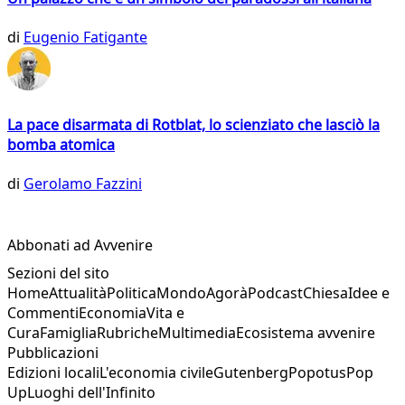
di
Eugenio Fatigante
La pace disarmata di Rotblat, lo scienziato che lasciò la
bomba atomica
di
Gerolamo Fazzini
Abbonati ad Avvenire
Sezioni del sito
Home
Attualità
Politica
Mondo
Agorà
Podcast
Chiesa
Idee e
Commenti
Economia
Vita e
Cura
Famiglia
Rubriche
Multimedia
Ecosistema avvenire
Pubblicazioni
Edizioni locali
L'economia civile
Gutenberg
Popotus
Pop
Up
Luoghi dell'Infinito