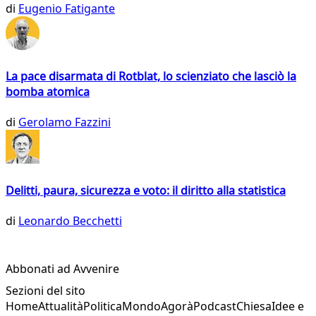
di
Eugenio Fatigante
La pace disarmata di Rotblat, lo scienziato che lasciò la
bomba atomica
di
Gerolamo Fazzini
Delitti, paura, sicurezza e voto: il diritto alla statistica
di
Leonardo Becchetti
Abbonati ad Avvenire
Sezioni del sito
Home
Attualità
Politica
Mondo
Agorà
Podcast
Chiesa
Idee e