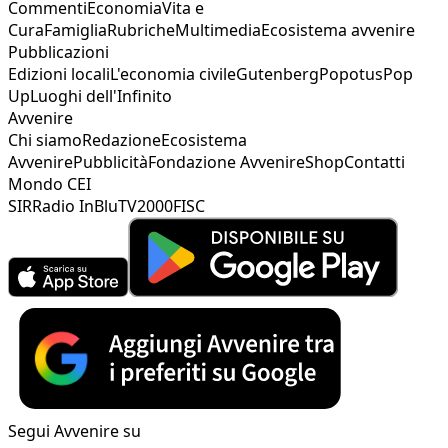
Commenti
Economia
Vita e
Cura
Famiglia
Rubriche
Multimedia
Ecosistema avvenire
Pubblicazioni
Edizioni locali
L'economia civile
Gutenberg
Popotus
Pop
Up
Luoghi dell'Infinito
Avvenire
Chi siamo
Redazione
Ecosistema
Avvenire
Pubblicità
Fondazione Avvenire
Shop
Contatti
Mondo CEI
SIR
Radio InBlu
TV2000
FISC
Segui Avvenire su