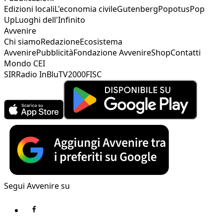
Edizioni locali
L'economia civile
Gutenberg
Popotus
Pop
Up
Luoghi dell'Infinito
Avvenire
Chi siamo
Redazione
Ecosistema
Avvenire
Pubblicità
Fondazione Avvenire
Shop
Contatti
Mondo CEI
SIR
Radio InBlu
TV2000
FISC
Segui Avvenire su