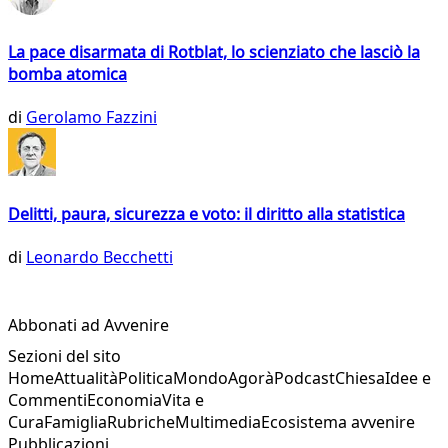
La pace disarmata di Rotblat, lo scienziato che lasciò la
bomba atomica
di
Gerolamo Fazzini
Delitti, paura, sicurezza e voto: il diritto alla statistica
di
Leonardo Becchetti
Abbonati ad Avvenire
Sezioni del sito
Home
Attualità
Politica
Mondo
Agorà
Podcast
Chiesa
Idee e
Commenti
Economia
Vita e
Cura
Famiglia
Rubriche
Multimedia
Ecosistema avvenire
Pubblicazioni