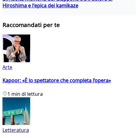
Hiroshima e l'epica dei kamikaze
Raccomandati per te
Arte
Kapoor: «È lo spettatore che completa l’opera»
1 min di lettura
Letteratura