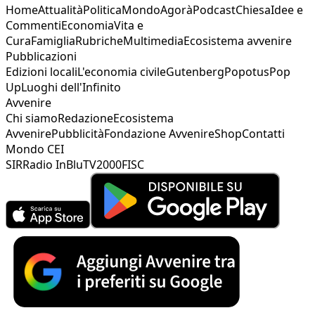
Home
Attualità
Politica
Mondo
Agorà
Podcast
Chiesa
Idee e
Commenti
Economia
Vita e
Cura
Famiglia
Rubriche
Multimedia
Ecosistema avvenire
Pubblicazioni
Edizioni locali
L'economia civile
Gutenberg
Popotus
Pop
Up
Luoghi dell'Infinito
Avvenire
Chi siamo
Redazione
Ecosistema
Avvenire
Pubblicità
Fondazione Avvenire
Shop
Contatti
Mondo CEI
SIR
Radio InBlu
TV2000
FISC