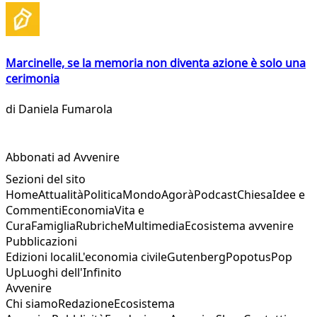
Marcinelle, se la memoria non diventa azione è solo una
cerimonia
di
Daniela Fumarola
Abbonati ad Avvenire
Sezioni del sito
Home
Attualità
Politica
Mondo
Agorà
Podcast
Chiesa
Idee e
Commenti
Economia
Vita e
Cura
Famiglia
Rubriche
Multimedia
Ecosistema avvenire
Pubblicazioni
Edizioni locali
L'economia civile
Gutenberg
Popotus
Pop
Up
Luoghi dell'Infinito
Avvenire
Chi siamo
Redazione
Ecosistema