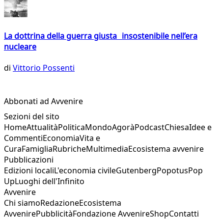
La dottrina della guerra giusta insostenibile nell’era
nucleare
di
Vittorio Possenti
Abbonati ad Avvenire
Sezioni del sito
Home
Attualità
Politica
Mondo
Agorà
Podcast
Chiesa
Idee e
Commenti
Economia
Vita e
Cura
Famiglia
Rubriche
Multimedia
Ecosistema avvenire
Pubblicazioni
Edizioni locali
L'economia civile
Gutenberg
Popotus
Pop
Up
Luoghi dell'Infinito
Avvenire
Chi siamo
Redazione
Ecosistema
Avvenire
Pubblicità
Fondazione Avvenire
Shop
Contatti