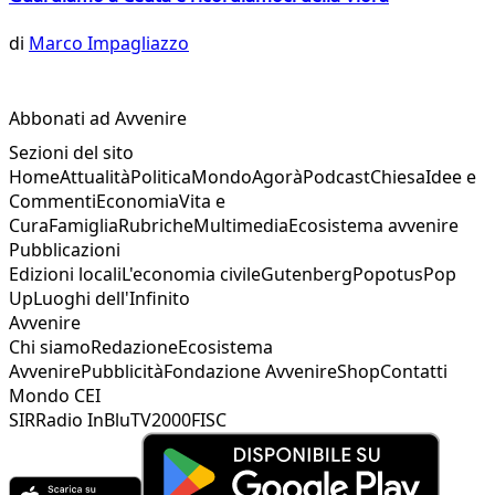
di
Marco Impagliazzo
Abbonati ad Avvenire
Sezioni del sito
Home
Attualità
Politica
Mondo
Agorà
Podcast
Chiesa
Idee e
Commenti
Economia
Vita e
Cura
Famiglia
Rubriche
Multimedia
Ecosistema avvenire
Pubblicazioni
Edizioni locali
L'economia civile
Gutenberg
Popotus
Pop
Up
Luoghi dell'Infinito
Avvenire
Chi siamo
Redazione
Ecosistema
Avvenire
Pubblicità
Fondazione Avvenire
Shop
Contatti
Mondo CEI
SIR
Radio InBlu
TV2000
FISC