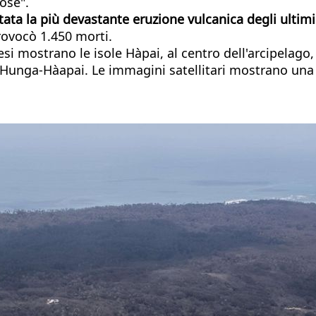
ose".
tata la più devastante eruzione vulcanica degli ultimi
rovocò 1.450 morti.
desi mostrano le isole Hàpai, al centro dell'arcipela
nga-Hàapai. Le immagini satellitari mostrano una sc