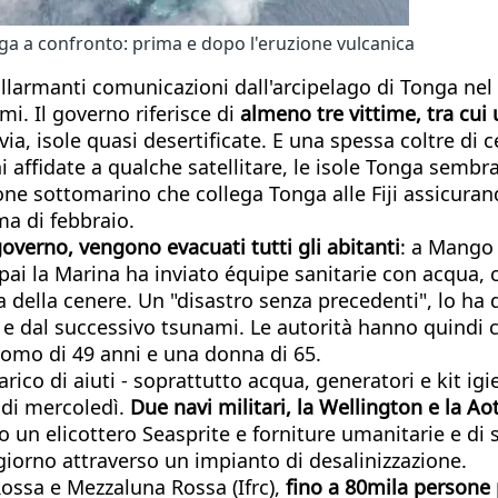
nga a confronto: prima e dopo l'eruzione vulcanica
 allarmanti comunicazioni dall'arcipelago di Tonga nel
i. Il governo riferisce di
almeno tre vittime, tra cui u
 via, isole quasi desertificate. E una spessa coltre di 
i affidate a qualche satellitare, le isole Tonga semb
one sottomarino che collega Tonga alle Fiji assicurando
ma di febbraio.
governo, vengono evacuati tutti gli abitanti
: a Mango 
pai la Marina ha inviato équipe sanitarie con acqua, 
a della cenere. Un "disastro senza precedenti", lo ha
e dal successivo tsunami. Le autorità hanno quindi co
 uomo di 49 anni e una donna di 65.
co di aiuti - soprattutto acqua, generatori e kit igie
 di mercoledì.
Due navi militari, la Wellington e la A
o un elicottero Seasprite e forniture umanitarie e di 
 giorno attraverso un impianto di desalinizzazione.
ossa e Mezzaluna Rossa (Ifrc),
fino a 80mila persone 