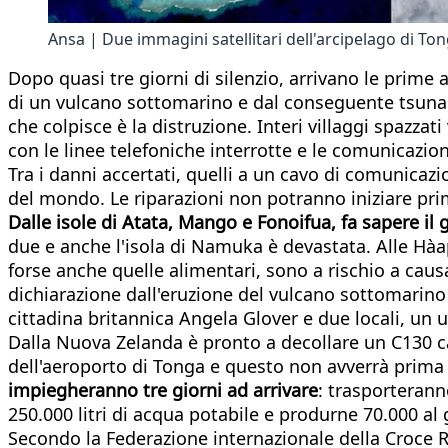
Ansa | Due immagini satellitari dell'arcipelago di To
Dopo quasi tre giorni di silenzio, arrivano le prime
di un vulcano sottomarino e dal conseguente tsunam
che colpisce è la distruzione. Interi villaggi spazzati
con le linee telefoniche interrotte e le comunicazion
Tra i danni accertati, quelli a un cavo di comunicazi
del mondo. Le riparazioni non potranno iniziare pri
Dalle isole di Atata, Mango e Fonoifua, fa sapere il 
due e anche l'isola di Namuka è devastata. Alle Hàa
forse anche quelle alimentari, sono a rischio a caus
dichiarazione dall'eruzione del vulcano sottomarino 
cittadina britannica Angela Glover e due locali, un
Dalla Nuova Zelanda è pronto a decollare un C130 cari
dell'aeroporto di Tonga e questo non avverrà prima
impiegheranno tre giorni ad arrivare
: trasporterann
250.000 litri di acqua potabile e produrne 70.000 al
Secondo la Federazione internazionale della Croce R