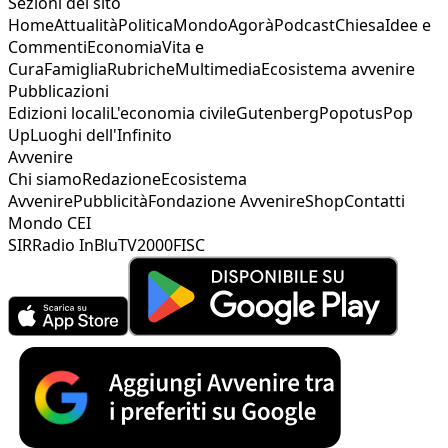
Sezioni del sito
Home
Attualità
Politica
Mondo
Agorà
Podcast
Chiesa
Idee e
Commenti
Economia
Vita e
Cura
Famiglia
Rubriche
Multimedia
Ecosistema avvenire
Pubblicazioni
Edizioni locali
L'economia civile
Gutenberg
Popotus
Pop
Up
Luoghi dell'Infinito
Avvenire
Chi siamo
Redazione
Ecosistema
Avvenire
Pubblicità
Fondazione Avvenire
Shop
Contatti
Mondo CEI
SIR
Radio InBlu
TV2000
FISC