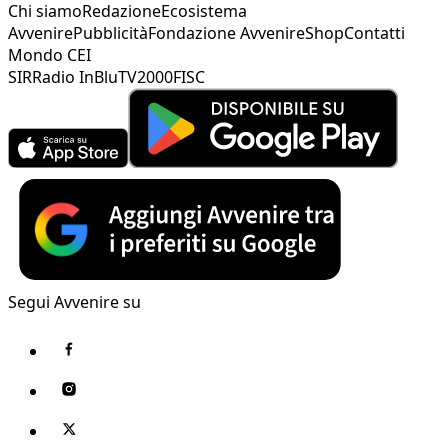
Chi siamo
Redazione
Ecosistema
Avvenire
Pubblicità
Fondazione Avvenire
Shop
Contatti
Mondo CEI
SIR
Radio InBlu
TV2000
FISC
Segui Avvenire su