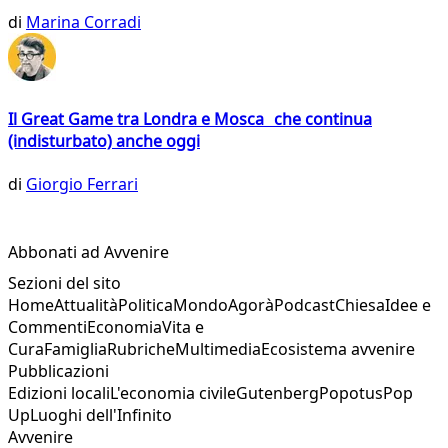
di
Marina Corradi
Il Great Game tra Londra e Mosca che continua
(indisturbato) anche oggi
di
Giorgio Ferrari
Abbonati ad Avvenire
Sezioni del sito
Home
Attualità
Politica
Mondo
Agorà
Podcast
Chiesa
Idee e
Commenti
Economia
Vita e
Cura
Famiglia
Rubriche
Multimedia
Ecosistema avvenire
Pubblicazioni
Edizioni locali
L'economia civile
Gutenberg
Popotus
Pop
Up
Luoghi dell'Infinito
Avvenire