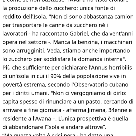
la produzione dello zucchero: unica fonte di
reddito dell'Isola. "Non ci sono abbastanza camion
per trasportare le canne da zucchero né i
lavoratori - ha raccontato Gabriel, che da vent'anni
opera nel settore -. Manca la benzina, i macchinari
sono arrugginiti. Veda, stiamo anche importando
lo zucchero per soddisfare la domanda interna".
Più che sufficiente per dichiarare l'Annus horribilis
di un'isola in cui il 90% della popolazione vive in
povertà estrema, secondo l'Observatorio cubano
per i diritti umani. "Non ci vergogniamo di dirlo:
capita spesso di rinunciare a un pasto, cercando di
arrivare a fine giornata - afferma Jimena, 34enne e
residente a l'Avana –. L’unica prospettiva è quella
di abbandonare l’Isola e andare altrove”.
“Ma questa volta è crisi nera - ha detto una