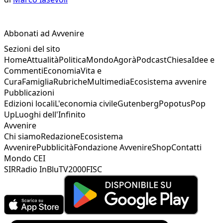
Abbonati ad Avvenire
Sezioni del sito
Home
Attualità
Politica
Mondo
Agorà
Podcast
Chiesa
Idee e
Commenti
Economia
Vita e
Cura
Famiglia
Rubriche
Multimedia
Ecosistema avvenire
Pubblicazioni
Edizioni locali
L'economia civile
Gutenberg
Popotus
Pop
Up
Luoghi dell'Infinito
Avvenire
Chi siamo
Redazione
Ecosistema
Avvenire
Pubblicità
Fondazione Avvenire
Shop
Contatti
Mondo CEI
SIR
Radio InBlu
TV2000
FISC