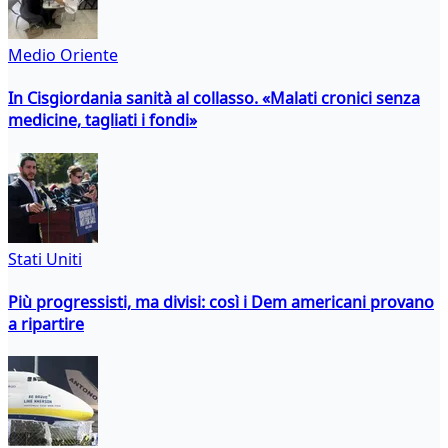
Medio Oriente
In Cisgiordania sanità al collasso. «Malati cronici senza
medicine, tagliati i fondi»
Stati Uniti
Più progressisti, ma divisi: così i Dem americani provano
a ripartire