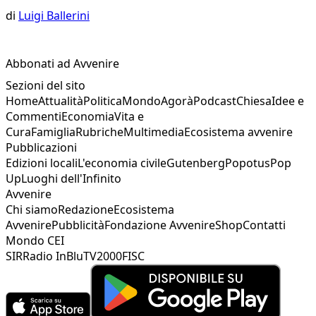
di
Luigi Ballerini
Abbonati ad Avvenire
Sezioni del sito
Home
Attualità
Politica
Mondo
Agorà
Podcast
Chiesa
Idee e
Commenti
Economia
Vita e
Cura
Famiglia
Rubriche
Multimedia
Ecosistema avvenire
Pubblicazioni
Edizioni locali
L'economia civile
Gutenberg
Popotus
Pop
Up
Luoghi dell'Infinito
Avvenire
Chi siamo
Redazione
Ecosistema
Avvenire
Pubblicità
Fondazione Avvenire
Shop
Contatti
Mondo CEI
SIR
Radio InBlu
TV2000
FISC