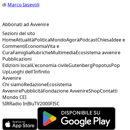
di
Marco Iasevoli
Abbonati ad Avvenire
Sezioni del sito
Home
Attualità
Politica
Mondo
Agorà
Podcast
Chiesa
Idee e
Commenti
Economia
Vita e
Cura
Famiglia
Rubriche
Multimedia
Ecosistema avvenire
Pubblicazioni
Edizioni locali
L'economia civile
Gutenberg
Popotus
Pop
Up
Luoghi dell'Infinito
Avvenire
Chi siamo
Redazione
Ecosistema
Avvenire
Pubblicità
Fondazione Avvenire
Shop
Contatti
Mondo CEI
SIR
Radio InBlu
TV2000
FISC