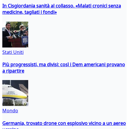
In Cisgiordania sanità al collasso. «Malati cronici senza
medicine, tagliati i fondi»
Stati Uniti
Più progressisti, ma divisi: così i Dem americani provano
a ripartire
Mondo
Germania, trovato drone con esplosivo vicino a un aereo