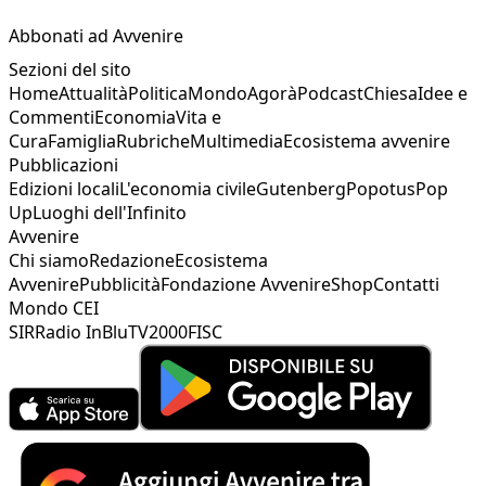
Abbonati ad Avvenire
Sezioni del sito
Home
Attualità
Politica
Mondo
Agorà
Podcast
Chiesa
Idee e
Commenti
Economia
Vita e
Cura
Famiglia
Rubriche
Multimedia
Ecosistema avvenire
Pubblicazioni
Edizioni locali
L'economia civile
Gutenberg
Popotus
Pop
Up
Luoghi dell'Infinito
Avvenire
Chi siamo
Redazione
Ecosistema
Avvenire
Pubblicità
Fondazione Avvenire
Shop
Contatti
Mondo CEI
SIR
Radio InBlu
TV2000
FISC