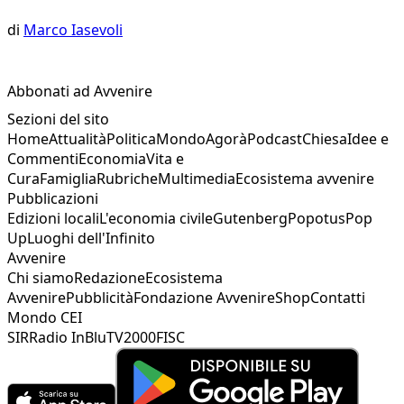
di
Marco Iasevoli
Abbonati ad Avvenire
Sezioni del sito
Home
Attualità
Politica
Mondo
Agorà
Podcast
Chiesa
Idee e
Commenti
Economia
Vita e
Cura
Famiglia
Rubriche
Multimedia
Ecosistema avvenire
Pubblicazioni
Edizioni locali
L'economia civile
Gutenberg
Popotus
Pop
Up
Luoghi dell'Infinito
Avvenire
Chi siamo
Redazione
Ecosistema
Avvenire
Pubblicità
Fondazione Avvenire
Shop
Contatti
Mondo CEI
SIR
Radio InBlu
TV2000
FISC