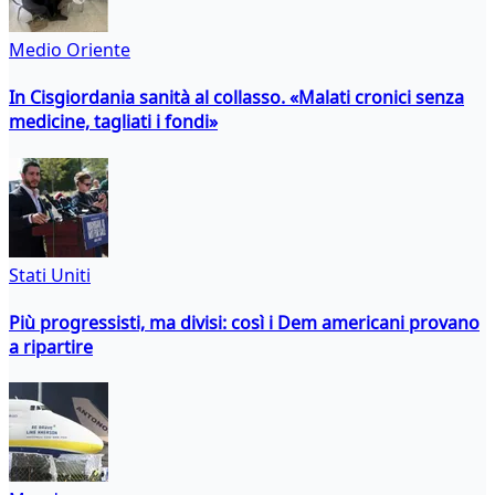
Medio Oriente
In Cisgiordania sanità al collasso. «Malati cronici senza
medicine, tagliati i fondi»
Stati Uniti
Più progressisti, ma divisi: così i Dem americani provano
a ripartire