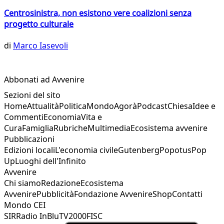
Centrosinistra, non esistono vere coalizioni senza
progetto culturale
di
Marco Iasevoli
Abbonati ad Avvenire
Sezioni del sito
Home
Attualità
Politica
Mondo
Agorà
Podcast
Chiesa
Idee e
Commenti
Economia
Vita e
Cura
Famiglia
Rubriche
Multimedia
Ecosistema avvenire
Pubblicazioni
Edizioni locali
L'economia civile
Gutenberg
Popotus
Pop
Up
Luoghi dell'Infinito
Avvenire
Chi siamo
Redazione
Ecosistema
Avvenire
Pubblicità
Fondazione Avvenire
Shop
Contatti
Mondo CEI
SIR
Radio InBlu
TV2000
FISC