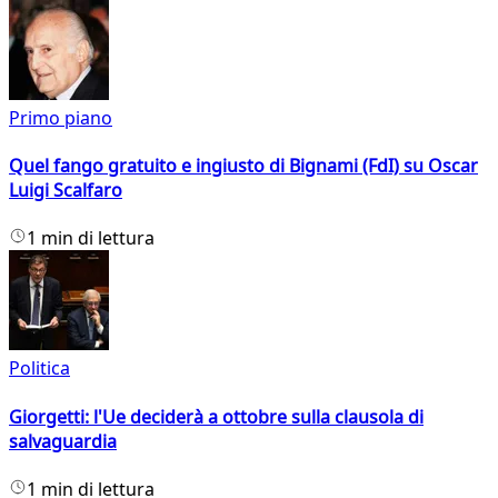
Primo piano
Quel fango gratuito e ingiusto di Bignami (FdI) su Oscar
Luigi Scalfaro
1 min di lettura
Politica
Giorgetti: l'Ue deciderà a ottobre sulla clausola di
salvaguardia
1 min di lettura