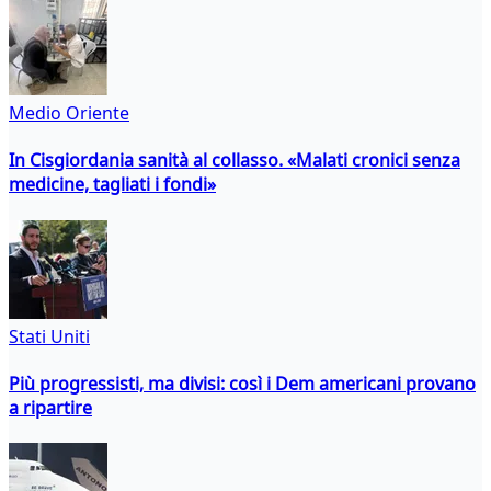
Medio Oriente
In Cisgiordania sanità al collasso. «Malati cronici senza
medicine, tagliati i fondi»
Stati Uniti
Più progressisti, ma divisi: così i Dem americani provano
a ripartire