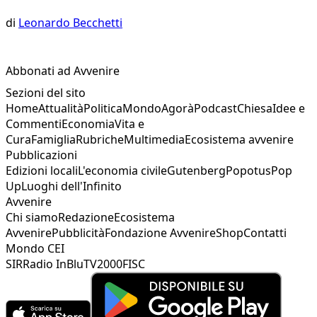
di
Leonardo Becchetti
Abbonati ad Avvenire
Sezioni del sito
Home
Attualità
Politica
Mondo
Agorà
Podcast
Chiesa
Idee e
Commenti
Economia
Vita e
Cura
Famiglia
Rubriche
Multimedia
Ecosistema avvenire
Pubblicazioni
Edizioni locali
L'economia civile
Gutenberg
Popotus
Pop
Up
Luoghi dell'Infinito
Avvenire
Chi siamo
Redazione
Ecosistema
Avvenire
Pubblicità
Fondazione Avvenire
Shop
Contatti
Mondo CEI
SIR
Radio InBlu
TV2000
FISC