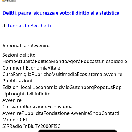
Delitti, paura, sicurezza e voto: il diritto alla statistica
di
Leonardo Becchetti
Abbonati ad Avvenire
Sezioni del sito
Home
Attualità
Politica
Mondo
Agorà
Podcast
Chiesa
Idee e
Commenti
Economia
Vita e
Cura
Famiglia
Rubriche
Multimedia
Ecosistema avvenire
Pubblicazioni
Edizioni locali
L'economia civile
Gutenberg
Popotus
Pop
Up
Luoghi dell'Infinito
Avvenire
Chi siamo
Redazione
Ecosistema
Avvenire
Pubblicità
Fondazione Avvenire
Shop
Contatti
Mondo CEI
SIR
Radio InBlu
TV2000
FISC