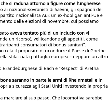
pa che si raduna attorno a figure come l’ungherese
i nazional-sovranisti di Salvini, gli spagnoli del
partito nazionalista Aur, un ex-hooligan anti-Ue e
lamento delle elezioni di novembre, cui possiamo
ssato
aveva tentato più di un inciucio con «i
de un ricorso), vellicandone gli appetiti, come
traripanti consumatori di bonus sanitari”.
n cela il proposito di ricondurre il Paese di Goethe
ella sfilacciata pattuglia europea – neppure un altro
rto Brandeburghese di Bach e “Respect” di Aretha
arbone saranno in parte le armi di Rheinmetall e in
opria sicurezza agli Stati Uniti investendo la propria
ti a marciare al suo passo. Che locomotiva sarebbe,