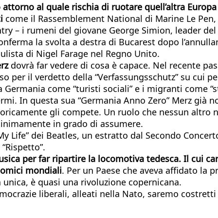
o attorno al quale rischia di ruotare quell’altra Euro
i
come il Rassemblement National di Marine Le Pen, o a
try – i rumeni del giovane George Simion, leader del 
conferma la svolta a destra di Bucarest dopo l’annul
ulista di Nigel Farage nel Regno Unito.
rz
dovrà far vedere di cosa è capace. Nel recente pa
 per il verdetto della “Verfassungsschutz” su cui pen
 Germania come “turisti sociali” e i migranti come “s
 fermi. In questa sua “Germania Anno Zero” Merz già no
toricamente gli compete. Un ruolo che nessun altro n
minimamente in grado di assumere.
n My Life” dei Beatles, un estratto dal Secondo Conce
 “Rispetto”.
sica per far ripartire la locomotiva tedesca. Il cui c
onomici mondiali
. Per un Paese che aveva affidato la pr
unica, è quasi una rivoluzione copernicana.
mocrazie liberali, alleati nella Nato, saremo costret