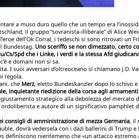
rontare a muso duro quello che un tempo era l’inossid
hland, il gruppo “sovranista-illiberale” di Alice Wei
l’eroe dell’Ok Corral, i tedeschi si sono ritrovati un Fr
al Bundestag.
Uno sceriffo se non dimezzato, certo co
du/Cs/Spd che i Linke, i verdi e la stessa Afd giudica
 c’è e domani non si sa.
ita. I suoi avversari d’oltreoceano si chiamano J.D. 
i regola.
cani, che
Merz
, eletto Bundeskanzler dopo lo schivo e
le, inquietante riedizione della corsa agli armamenti
iustamento strategico alla debolezza del mercato del
rdoliberista e autore di un significativo pamphlet 
nei consigli di amministrazione di mezza Germania
, i
le, dovrà vedersela con i dazi ballerini di Trump e l
oys definiscono nientemeno che «un attacco estremo 