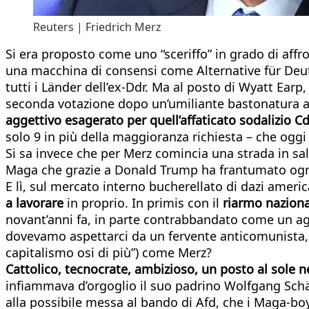
Reuters | Friedrich Merz
Si era proposto come uno “sceriffo” in grado di aff
una macchina di consensi come Alternative für Deutsc
tutti i Länder dell’ex-Ddr. Ma al posto di Wyatt Earp, 
seconda votazione dopo un’umiliante bastonatura 
aggettivo esagerato per quell’affaticato sodalizio C
solo 9 in più della maggioranza richiesta – che oggi
Si sa invece che per Merz comincia una strada in sal
Maga che grazie a Donald Trump ha frantumato ogn
E lì, sul mercato interno bucherellato di dazi ameri
a lavorare
in proprio. In primis con il
riarmo naziona
novant’anni fa, in parte contrabbandato come un agg
dovevamo aspettarci da un fervente anticomunista, o
capitalismo osi di più”) come Merz?
Cattolico, tecnocrate, ambizioso, un posto al sole 
infiammava d’orgoglio il suo padrino Wolfgang Schäub
alla possibile messa al bando di Afd, che i Maga-b