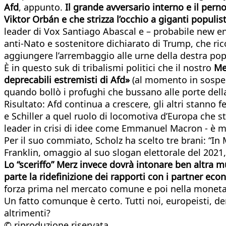
Afd
, appunto.
Il grande avversario interno e il pern
Viktor Orbán e che strizza l’occhio a giganti populist
leader di Vox Santiago Abascal e – probabile new en
anti-Nato e sostenitore dichiarato di Trump, che ri
aggiungere l’arrembaggio alle urne della destra pop
È in questo suk di tribalismi politici che il nostro
Me
deprecabili estremisti di Afd»
(al momento in sospeso
quando bollò i profughi che bussano alle porte della
Risultato: Afd continua a crescere, gli altri stanno
e Schiller a quel ruolo di locomotiva d’Europa che s
leader in crisi di idee come Emmanuel Macron - è 
Per il suo commiato, Scholz ha scelto tre brani: “I
Franklin, omaggio al suo slogan elettorale del 2021,
Lo “sceriffo” Merz invece dovrà intonare ben altra mu
parte la ridefinizione dei rapporti con i partner ec
forza prima nel mercato comune e poi nella moneta 
Un fatto comunque è certo. Tutti noi, europeisti, de
altrimenti?
© riproduzione riservata