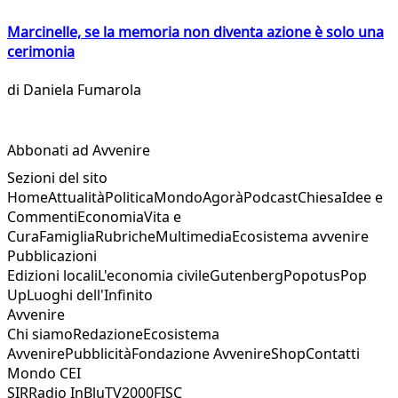
Marcinelle, se la memoria non diventa azione è solo una
cerimonia
di
Daniela Fumarola
Abbonati ad Avvenire
Sezioni del sito
Home
Attualità
Politica
Mondo
Agorà
Podcast
Chiesa
Idee e
Commenti
Economia
Vita e
Cura
Famiglia
Rubriche
Multimedia
Ecosistema avvenire
Pubblicazioni
Edizioni locali
L'economia civile
Gutenberg
Popotus
Pop
Up
Luoghi dell'Infinito
Avvenire
Chi siamo
Redazione
Ecosistema
Avvenire
Pubblicità
Fondazione Avvenire
Shop
Contatti
Mondo CEI
SIR
Radio InBlu
TV2000
FISC