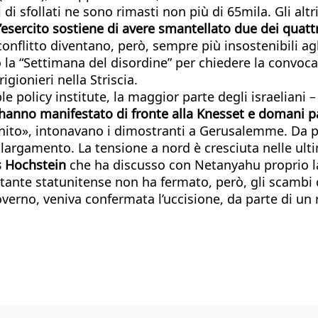
ni di sfollati ne sono rimasti non più di 65mila. Gli alt
l’esercito sostiene di avere smantellato due dei quatt
 conflitto diventano, però, sempre più insostenibili a
o la “Settimana del disordine” per chiedere la convoca
gionieri nella Striscia.
 policy institute, la maggior parte degli israeliani – 
 hanno manifestato di fronte alla Knesset e domani par
inito», intonavano i dimostranti a Gerusalemme. Da pi
e l’allargamento. La tensione a nord è cresciuta nelle
 Hochstein
che ha discusso con Netanyahu proprio la
ante statunitense non ha fermato, però, gli scambi di c
erno, veniva confermata l’uccisione, da parte di un r