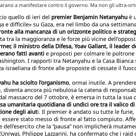
reparano a manifestare contro il governo. Ma non gli ultra-or
io quello di ieri del
premier Benjamin Netanyahu
è u
 e difficile» su Gaza, era nel limbo da una settimana
ronte alla mancanza di un orizzonte politico e strate
a tra la maggioranza e le forze più vicine dell’opposi
er, il ministro della Difesa, Yoav Gallant, il leader d
 erano fatti avanti
e proposti per colmare le poltrone
shington. I rapporti tra Netanyahu e la Casa Bianca 
za israeliana di fronte alle proposte di cessate il fuo
nyahu ha sciolto l’organismo
, ormai inutile. A prender
, diventa ancora più nebulosa la catena di responsabi
in dal massacro del 7 ottobre, è emersa in tutta la su
sa umanitaria quotidiana di undici ore tra il valico 
ione degli aiut
i. Il premier è andato su tutte le furie
 essere stato messo di fronte al fatto compiuto. Affe
ne dell’esercito che la “pausa” non implicherà mutament
 (Unrwa), Philippe Lazzarini, ha confermato che i raid 