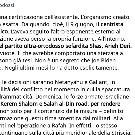
todossi
na certificazione dell’esistente. L’organismo creato
 esatta. Da quando, cioè, il 9 giugno,
il centrista
gico
. L’aveva seguito l’altro esponente esterno al
zione aveva perso la propria funzione. All’interno,
el partito ultra-ortodosso sefardita Shas, Arieh Deri.
 vuote. Il che avrebbe comportato una sterzata a
sono già tesi. Non è un segreto che Joe Biden
co. Negli ultimi mesi lo ha detto esplicitamente,
e le decisioni saranno Netanyahu e Gallant, in
lità del conflitto nel momento in cui la spaccatura
a drammaticità. Domenica, le forze armate israeliane
di Kerem Shalom e Salah al-Din road, per rendere
, non solo per il contenuto della misura – definito
rmazione quest’ultima smentita dai militari. Alla
i nell’operazione a Rafah. In effetti, lo stesso
continuano sulla città più meridionale della Striscia.