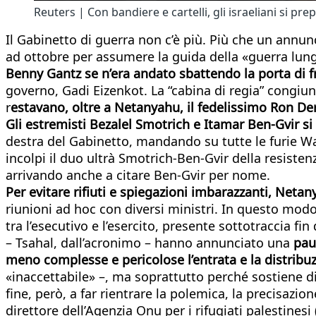
Reuters | Con bandiere e cartelli, gli israeliani si p
Il Gabinetto di guerra non c’è più. Più che un annunc
ad ottobre per assumere la guida della «guerra lunga
Benny Gantz se n’era andato sbattendo la porta di f
governo, Gadi Eizenkot. La “cabina di regia” congiunt
r
estavano, oltre a Netanyahu, il fedelissimo Ron Derm
Gli estremisti Bezalel Smotrich e Itamar Ben-Gvir si
destra del Gabinetto, mandando su tutte le furie Wa
incolpi il duo ultrà Smotrich-Ben-Gvir della resisten
arrivando anche a citare Ben-Gvir per nome.
Per evitare rifiuti e spiegazioni imbarazzanti, Neta
riunioni ad hoc con diversi ministri. In questo modo
tra l’esecutivo e l’esercito, presente sottotraccia f
– Tsahal, dall’acronimo – hanno annunciato una
pau
meno complesse e pericolose l’entrata e la distribuz
«inaccettabile» –, ma soprattutto perché sostiene di
fine, però, a far rientrare la polemica, la precisazio
direttore dell’Agenzia Onu per i rifugiati palestinesi