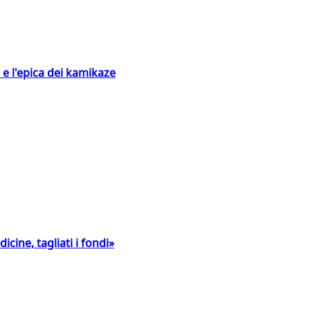
 e l'epica dei kamikaze
icine, tagliati i fondi»