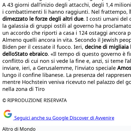
A 43 giorni dall’inizio degli attacchi, degli 1,4 milio
i combattimenti li hanno raggiunti. Nel frattempo,
dimezzato le forze degli altri due
. I costi umani del
la galassia di gruppi ostili al governo ha proclamat
un accordo che riporti a casa i 124 ostaggi ancora pri
Almeno quelli ancora in vita. Secondo il Jewish people
Biden per il cessate il fuoco. Ieri,
decine di migliaia
delloStato ebraico
. «Il tempo di questo governo è f
conflitto di cui non si vede la fine e, anzi, si tem
inviare, ieri, a Gerusalemme, l’inviato speciale
Amos
lungo il confine libanese. La presenza del rappresent
mentre Hochstein veniva ricevuto nel palazzo del gov
nella zona di Tiro
© RIPRODUZIONE RISERVATA
Seguici anche su Google Discover di Avvenire
Altro di Mondo