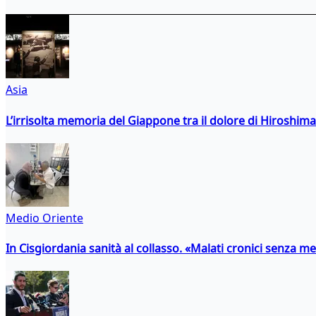
Asia
L’irrisolta memoria del Giappone tra il dolore di Hiroshima
Medio Oriente
In Cisgiordania sanità al collasso. «Malati cronici senza med