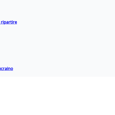
ripartire
ucraino