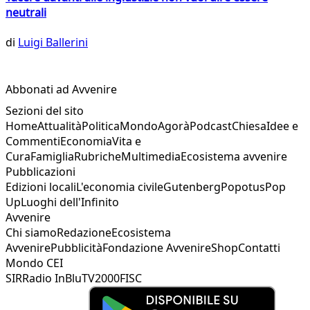
neutrali
di
Luigi Ballerini
Abbonati ad Avvenire
Sezioni del sito
Home
Attualità
Politica
Mondo
Agorà
Podcast
Chiesa
Idee e
Commenti
Economia
Vita e
Cura
Famiglia
Rubriche
Multimedia
Ecosistema avvenire
Pubblicazioni
Edizioni locali
L'economia civile
Gutenberg
Popotus
Pop
Up
Luoghi dell'Infinito
Avvenire
Chi siamo
Redazione
Ecosistema
Avvenire
Pubblicità
Fondazione Avvenire
Shop
Contatti
Mondo CEI
SIR
Radio InBlu
TV2000
FISC