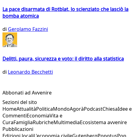
La pace disarmata di Rotblat, lo scienziato che lasciò la
bomba atomica
di
Gerolamo Fazzini
Delitti, paura, sicurezza e voto: il diritto alla statistica
di
Leonardo Becchetti
Abbonati ad Avvenire
Sezioni del sito
Home
Attualità
Politica
Mondo
Agorà
Podcast
Chiesa
Idee e
Commenti
Economia
Vita e
Cura
Famiglia
Rubriche
Multimedia
Ecosistema avvenire
Pubblicazioni
Edizioni locali
L'economia civile
Gutenberg
Popotus
Pop