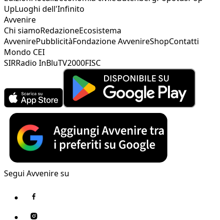
Up
Luoghi dell'Infinito
Avvenire
Chi siamo
Redazione
Ecosistema
Avvenire
Pubblicità
Fondazione Avvenire
Shop
Contatti
Mondo CEI
SIR
Radio InBlu
TV2000
FISC
Segui Avvenire su