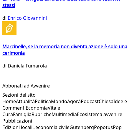
stessi
di
Enrico Giovannini
Marcinelle, se la memoria non diventa azione è solo una
cerimonia
di
Daniela Fumarola
Abbonati ad Avvenire
Sezioni del sito
Home
Attualità
Politica
Mondo
Agorà
Podcast
Chiesa
Idee e
Commenti
Economia
Vita e
Cura
Famiglia
Rubriche
Multimedia
Ecosistema avvenire
Pubblicazioni
Edizioni locali
L'economia civile
Gutenberg
Popotus
Pop