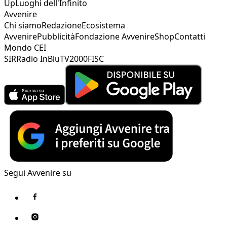
Up
Luoghi dell'Infinito
Avvenire
Chi siamo
Redazione
Ecosistema
Avvenire
Pubblicità
Fondazione Avvenire
Shop
Contatti
Mondo CEI
SIR
Radio InBlu
TV2000
FISC
Segui Avvenire su