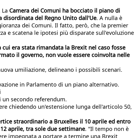
.
La
Camera dei Comuni ha bocciato il piano di
ita disordinata del Regno Unito dall'Ue
. A nulla è
gioranza dei Comuni. Il fatto, però, che la premier
za e scatena le ipotesi più disparate sull'evoluzione
 cui era stata rimandata la Brexit nel caso fosse
mato il governo, non vuole essere coinvolta nelle
uova umiliazione, delineano i possibili scenari.
ovazione in Parlamento di un piano alternativo.
i
ari un secondo referendum.
re chiedendo un'estensione lunga dell'articolo 50,
ice straordinario a Bruxelles il 10 aprile ed entro
 12 aprile, tra sole due settimane
. "Il tempo non è
ssere impegnata a portare a termine una Brexit