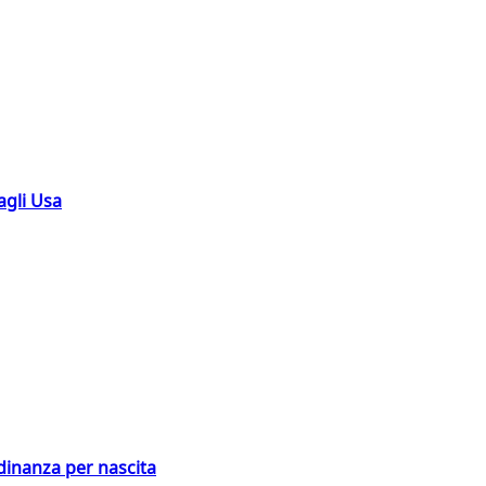
agli Usa
adinanza per nascita