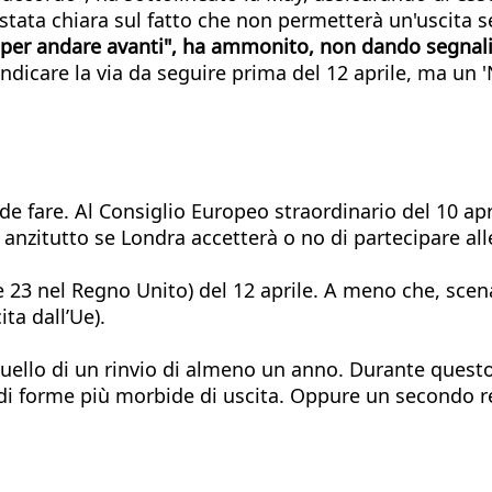
tata chiara sul fatto che non permetterà un'uscita s
er andare avanti", ha ammonito, non dando segnali 
indicare la via da seguire prima del 12 aprile, ma un 
de fare. Al Consiglio Europeo straordinario del 10 apr
 anzitutto se Londra accetterà o no di partecipare al
le 23 nel Regno Unito) del 12 aprile. A meno che, sce
ita dall’Ue).
è quello di un rinvio di almeno un anno. Durante quest
à di forme più morbide di uscita. Oppure un secondo 