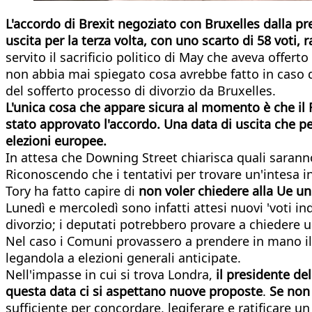
L'accordo di Brexit negoziato con Bruxelles dalla pr
uscita per la terza volta, con uno scarto di 58 voti,
servito il sacrificio politico di May che aveva offer
non abbia mai spiegato cosa avrebbe fatto in caso di
del sofferto processo di divorzio da Bruxelles.
L'unica cosa che appare sicura al momento è che il R
stato approvato l'accordo. Una data di uscita che p
elezioni europee.
In attesa che Downing Street chiarisca quali saranno 
Riconoscendo che i tentativi per trovare un'intesa i
Tory ha fatto capire di
non voler chiedere alla Ue un'
Lunedì e mercoledì sono infatti attesi nuovi 'voti ind
divorzio; i deputati potrebbero provare a chiedere 
Nel caso i Comuni provassero a prendere in mano il 
legandola a elezioni generali anticipate.
Nell'impasse in cui si trova Londra,
il presidente de
questa data ci si aspettano nuove proposte
.
Se non 
sufficiente per concordare, legiferare e ratificare 