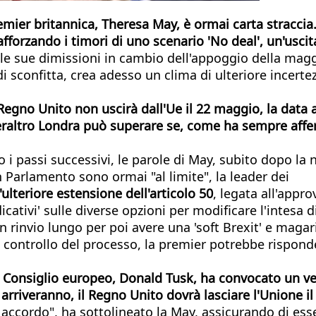
emier britannica, Theresa May, è ormai carta straccia
 rafforzando i timori di uno scenario 'No deal', un'usc
to le sue dimissioni in cambio dell'appoggio della mag
 sconfitta, crea adesso un clima di ulteriore incertez
egno Unito non uscirà dall'Ue il 22 maggio, la data a
eraltro Londra può superare se, come ha sempre affer
i passi successivi, le parole di May, subito dopo la n
n Parlamento sono ormai "al limite", la leader dei
ulteriore estensione dell'articolo 50
, legata all'appr
icativi' sulle diverse opzioni per modificare l'intesa d
un rinvio lungo per poi avere una 'soft Brexit' e mag
controllo del processo, la premier potrebbe risponde
l Consiglio europeo, Donald Tusk, ha convocato un vert
arriveranno, il Regno Unito dovrà lasciare l'Unione il
un accordo", ha sottolineato la May, assicurando di e