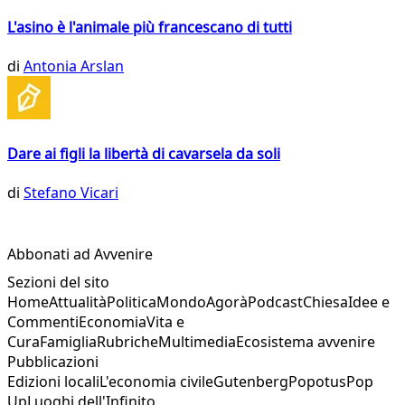
L'asino è l'animale più francescano di tutti
di
Antonia Arslan
Dare ai figli la libertà di cavarsela da soli
di
Stefano Vicari
Abbonati ad Avvenire
Sezioni del sito
Home
Attualità
Politica
Mondo
Agorà
Podcast
Chiesa
Idee e
Commenti
Economia
Vita e
Cura
Famiglia
Rubriche
Multimedia
Ecosistema avvenire
Pubblicazioni
Edizioni locali
L'economia civile
Gutenberg
Popotus
Pop
Up
Luoghi dell'Infinito