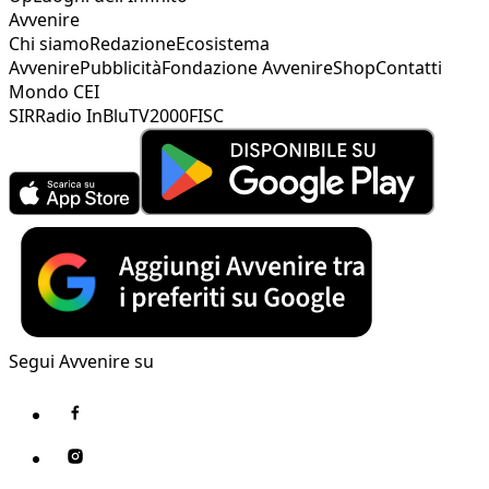
Avvenire
Chi siamo
Redazione
Ecosistema
Avvenire
Pubblicità
Fondazione Avvenire
Shop
Contatti
Mondo CEI
SIR
Radio InBlu
TV2000
FISC
Segui Avvenire su