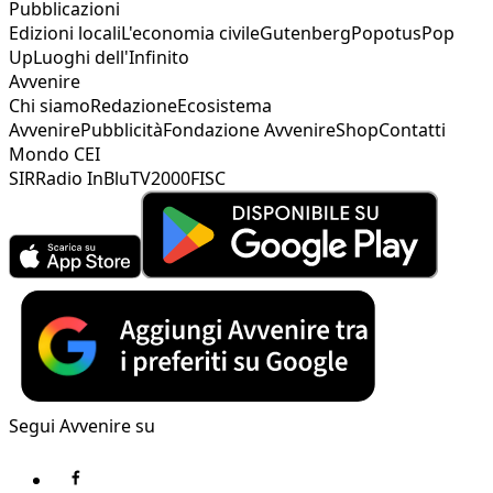
Pubblicazioni
Edizioni locali
L'economia civile
Gutenberg
Popotus
Pop
Up
Luoghi dell'Infinito
Avvenire
Chi siamo
Redazione
Ecosistema
Avvenire
Pubblicità
Fondazione Avvenire
Shop
Contatti
Mondo CEI
SIR
Radio InBlu
TV2000
FISC
Segui Avvenire su