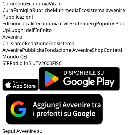
Commenti
Economia
Vita e
Cura
Famiglia
Rubriche
Multimedia
Ecosistema avvenire
Pubblicazioni
Edizioni locali
L'economia civile
Gutenberg
Popotus
Pop
Up
Luoghi dell'Infinito
Avvenire
Chi siamo
Redazione
Ecosistema
Avvenire
Pubblicità
Fondazione Avvenire
Shop
Contatti
Mondo CEI
SIR
Radio InBlu
TV2000
FISC
Segui Avvenire su