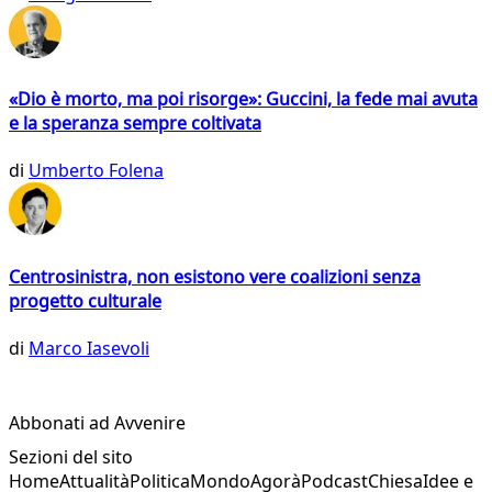
«Dio è morto, ma poi risorge»: Guccini, la fede mai avuta
e la speranza sempre coltivata
di
Umberto Folena
Centrosinistra, non esistono vere coalizioni senza
progetto culturale
di
Marco Iasevoli
Abbonati ad Avvenire
Sezioni del sito
Home
Attualità
Politica
Mondo
Agorà
Podcast
Chiesa
Idee e