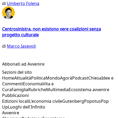
di
Umberto Folena
Centrosinistra, non esistono vere coalizioni senza
progetto culturale
di
Marco Iasevoli
Abbonati ad Avvenire
Sezioni del sito
Home
Attualità
Politica
Mondo
Agorà
Podcast
Chiesa
Idee e
Commenti
Economia
Vita e
Cura
Famiglia
Rubriche
Multimedia
Ecosistema avvenire
Pubblicazioni
Edizioni locali
L'economia civile
Gutenberg
Popotus
Pop
Up
Luoghi dell'Infinito
Avvenire