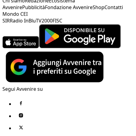
Chi siamo
Redazione
Ecosistema
Avvenire
Pubblicità
Fondazione Avvenire
Shop
Contatti
Mondo CEI
SIR
Radio InBlu
TV2000
FISC
Segui Avvenire su