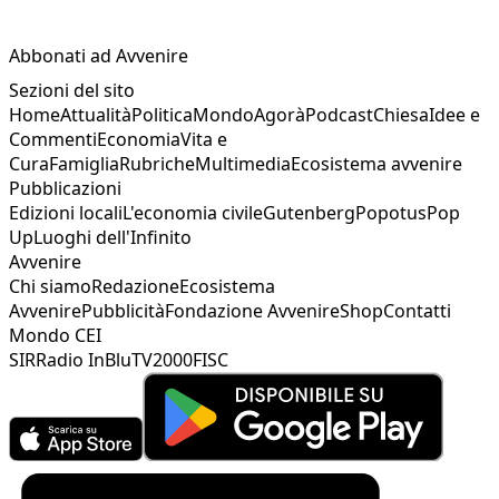
Abbonati ad Avvenire
Sezioni del sito
Home
Attualità
Politica
Mondo
Agorà
Podcast
Chiesa
Idee e
Commenti
Economia
Vita e
Cura
Famiglia
Rubriche
Multimedia
Ecosistema avvenire
Pubblicazioni
Edizioni locali
L'economia civile
Gutenberg
Popotus
Pop
Up
Luoghi dell'Infinito
Avvenire
Chi siamo
Redazione
Ecosistema
Avvenire
Pubblicità
Fondazione Avvenire
Shop
Contatti
Mondo CEI
SIR
Radio InBlu
TV2000
FISC