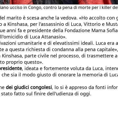
liano ucciso in Congo, contro la pena di morte per i killer 
 del marito è scesa anche la vedova. «Ho accolto con 
o a Kinshasa, per l'assassinio di Luca, Vittorio e Mus
due anni fa e presidente della Fondazione Mama Sofia
ll'omicidio di Luca Attanasio».
zioni umanitarie e di elevatissimi ideali. Luca era
te a questa richiesta di condanna alla pena capitale»,
 a Kinshasa, parte civile nel processo, di trasmettere 
uto proprio questo».
presidente
, ideata e fortemente voluta da Luca, inten
 che sia il modo giusto di onorare la memoria di Luc
one
dei giudici congolesi
, lo si è appreso da fonti inf
tato fatto sul finire dell'udienza di oggi.