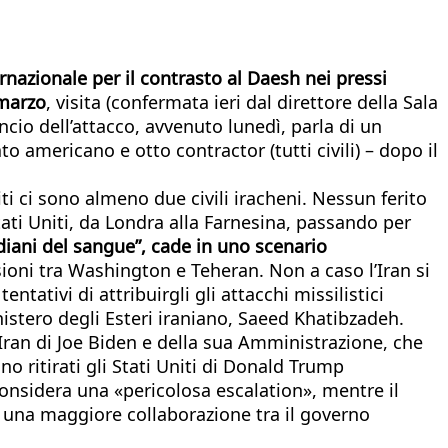
rnazionale per il contrasto al Daesh nei pressi
 marzo
, visita (confermata ieri dal direttore della Sala
ncio dell’attacco, avvenuto lunedì, parla di un
to americano e otto contractor (tutti civili) – dopo il
riti ci sono almeno due civili iracheni. Nessun ferito
tati Uniti, da Londra alla Farnesina, passando per
diani del sangue”, cade in uno scenario
nsioni tra Washington e Teheran. Non a caso l’Iran si
tativi di attribuirgli gli attacchi missilistici
nistero degli Esteri iraniano, Saeed Khatibzadeh.
l’Iran di Joe Biden e della sua Amministrazione, che
no ritirati gli Stati Uniti di Donald Trump
onsidera una «pericolosa escalation», mentre il
 una maggiore collaborazione tra il governo