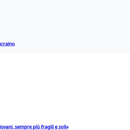
ucraino
ovani, sempre più fragili e soli»