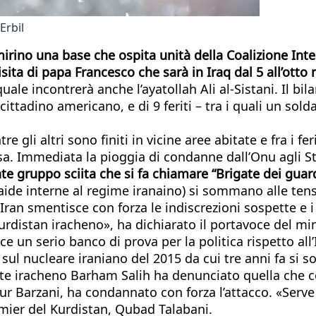
Erbil
mirino una base che ospita unità della Coalizione Inte
isita di papa Francesco che sarà in Iraq dal 5 all’otto
le incontrerà anche l’ayatollah Ali al-Sistani. Il bila
ittadino americano, e di 9 feriti – tra i quali un solda
e gli altri sono finiti in vicine aree abitate e fra i fe
fesa. Immediata la pioggia di condanne dall’Onu agli S
te gruppo sciita che si fa chiamare “Brigate dei guar
e faide interne al regime iranaino) si sommano alle te
an smentisce con forza le indiscrezioni sospette e i ten
Kurdistan iracheno», ha dichiarato il portavoce del mi
ce un serio banco di prova per la politica rispetto al
sul nucleare iraniano del 2015 da cui tre anni fa si so
ente iracheno Barham Salih ha denunciato quella che c
r Barzani, ha condannato con forza l’attacco. «Serve
remier del Kurdistan, Qubad Talabani.