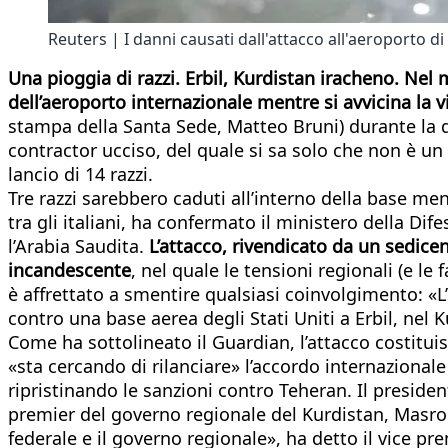
Reuters | I danni causati dall'attacco all'aeroporto di 
Una pioggia di razzi. Erbil, Kurdistan iracheno. Nel 
dell’aeroporto internazionale mentre si avvicina la v
stampa della Santa Sede, Matteo Bruni) durante la qua
contractor ucciso, del quale si sa solo che non è un c
lancio di 14 razzi.
Tre razzi sarebbero caduti all’interno della base mentr
tra gli italiani, ha confermato il ministero della Di
l’Arabia Saudita.
L’attacco, rivendicato da un sedicen
incandescente
, nel quale le tensioni regionali (e l
è affrettato a smentire qualsiasi coinvolgimento: «L’Ir
contro una base aerea degli Stati Uniti a Erbil, nel 
Come ha sottolineato il Guardian, l’attacco costituis
«sta cercando di rilanciare» l’accordo internazionale 
ripristinando le sanzioni contro Teheran. Il presid
premier del governo regionale del Kurdistan, Masrou
federale e il governo regionale», ha detto il vice p