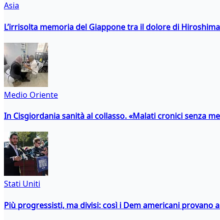
Asia
L’irrisolta memoria del Giappone tra il dolore di Hiroshima
Medio Oriente
In Cisgiordania sanità al collasso. «Malati cronici senza med
Stati Uniti
Più progressisti, ma divisi: così i Dem americani provano a 