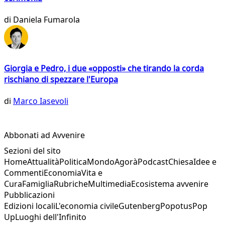
di
Daniela Fumarola
Giorgia e Pedro, i due «opposti» che tirando la corda
rischiano di spezzare l'Europa
di
Marco Iasevoli
Abbonati ad Avvenire
Sezioni del sito
Home
Attualità
Politica
Mondo
Agorà
Podcast
Chiesa
Idee e
Commenti
Economia
Vita e
Cura
Famiglia
Rubriche
Multimedia
Ecosistema avvenire
Pubblicazioni
Edizioni locali
L'economia civile
Gutenberg
Popotus
Pop
Up
Luoghi dell'Infinito