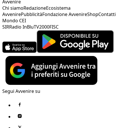
Avvenire
Chi siamo
Redazione
Ecosistema
Avvenire
Pubblicità
Fondazione Avvenire
Shop
Contatti
Mondo CEI
SIR
Radio InBlu
TV2000
FISC
Segui Avvenire su