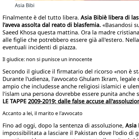
Asia Bibi
Finalmente è del tutto libera.
Asia Bibiè libera di la
l'aveva assolta dal reato di blasfemia.
«Basandosi sul
Saeed Khosa questa mattina. Ora la madre cristian
alle figlie che potrebbero essere già all'estero. Nell
eventuali incidenti di piazza.
Il giudice: non si punisce un innocente
Secondo il giudice il firmatario del ricorso «non è s
Durante l'udienza, l'avvocato Ghulam Ikram, legale 
ampio che includesse anche religiosi islamici e ule
l'islam una persona dovrebbe essere punita anche se
LE TAPPE
2009-2019: dalle false accuse all'assoluzio
Accanto a lei, il marito e l'avvocato
Fino ad oggi, dopo la sentenza di assoluzione,
Asia 
impossibilitata a lasciare il Pakistan dove l'odio di