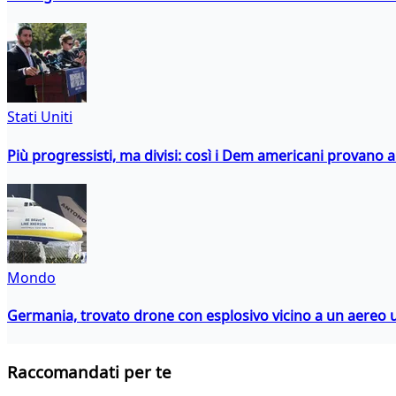
Stati Uniti
Più progressisti, ma divisi: così i Dem americani provano a 
Mondo
Germania, trovato drone con esplosivo vicino a un aereo 
Raccomandati per te