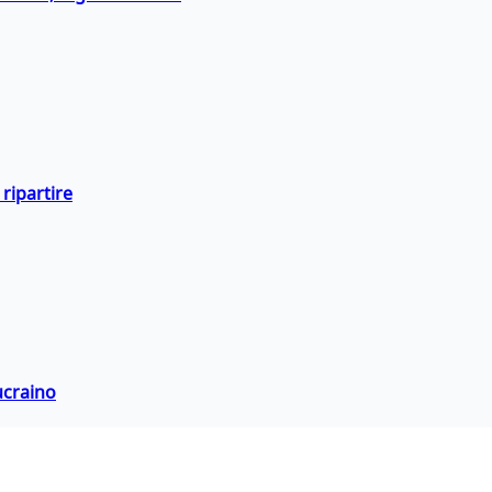
ripartire
ucraino