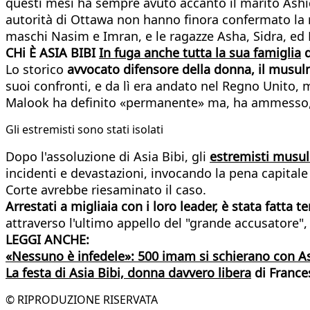
questi mesi ha sempre avuto accanto il marito Ash
autorità di Ottawa non hanno finora confermato la n
maschi Nasim e Imran, e le ragazze Asha, Sidra, ed E
CHi È ASIA BIBI
In fuga anche tutta la sua famiglia
d
Lo storico
avvocato difensore della donna, il musu
suoi confronti, e da lì era andato nel Regno Unito, 
Malook ha definito «permanente» ma, ha ammesso, «
Gli estremisti sono stati isolati
Dopo l'assoluzione di Asia Bibi, gli
estremisti musul
incidenti e devastazioni, invocando la pena capitale 
Corte avrebbe riesaminato il caso.
Arrestati a migliaia con i loro leader, è stata fatta t
attraverso l'ultimo appello del "grande accusatore"
LEGGI ANCHE:
«Nessuno è infedele»: 500 imam si schierano con A
La festa di Asia Bibi, donna davvero libera
di France
© RIPRODUZIONE RISERVATA