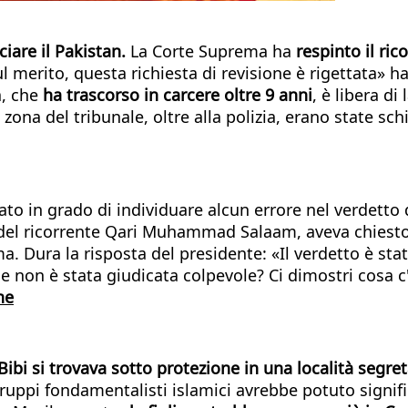
sciare il Pakistan.
La Corte Suprema ha
respinto il ri
 merito, questa richiesta di revisione è rigettata» ha
a, che
ha trascorso in carcere oltre 9 anni
, è libera d
a zona del tribunale, oltre alla polizia, erano state s
tato in grado di individuare alcun errore nel verdetto
del ricorrente Qari Muhammad Salaam, aveva chiesto c
ma. Dura la risposta del presidente: «Il verdetto è s
 non è stata giudicata colpevole? Ci dimostri cosa c'
ne
Bibi si trovava sotto protezione in una località segre
 gruppi fondamentalisti islamici avrebbe potuto signif