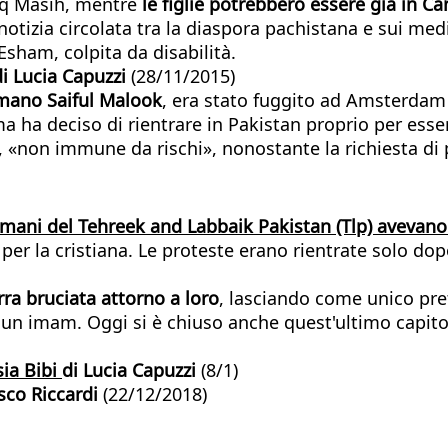
iq Masih, mentre
le figlie potrebbero essere già in C
otizia circolata tra la diaspora pachistana e sui me
sham, colpita da disabilità.
i Lucia Capuzzi
(28/11/2015)
lmano Saiful Malook
, era stato fuggito ad Amsterdam i
ma ha deciso di rientrare in Pakistan proprio per ess
non immune da rischi», nonostante la richiesta di 
mani del Tehreek and Labbaik Pakistan (Tlp) avevano
per la cristiana. Le proteste erano rientrate solo dop
erra bruciata attorno a loro
, lasciando come unico pre
, un imam. Oggi si è chiuso anche quest'ultimo capito
sia Bibi
di Lucia Capuzzi
(8/1)
sco Riccardi
(22/12/2018)