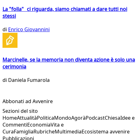
La "folla" ci riguarda, siamo chiamati a dare tutti noi
stessi
di
Enrico Giovannini
Marcinelle, se la memoria non diventa azione è solo una
cerimonia
di
Daniela Fumarola
Abbonati ad Avvenire
Sezioni del sito
Home
Attualità
Politica
Mondo
Agorà
Podcast
Chiesa
Idee e
Commenti
Economia
Vita e
Cura
Famiglia
Rubriche
Multimedia
Ecosistema avvenire
Pubblicazioni