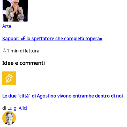
Arte
Kapoor: «È lo spettatore che completa l’opera»
1 min di lettura
Idee e commenti
Le due "città" di Agostino vivono entrambe dentro di noi
di
Luigi Alici