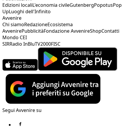
Edizioni locali
L'economia civile
Gutenberg
Popotus
Pop
Up
Luoghi dell'Infinito
Avvenire
Chi siamo
Redazione
Ecosistema
Avvenire
Pubblicità
Fondazione Avvenire
Shop
Contatti
Mondo CEI
SIR
Radio InBlu
TV2000
FISC
Segui Avvenire su