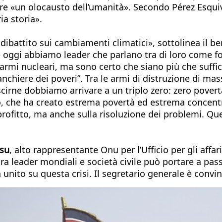
re «un olocausto dell’umanità». Secondo Pérez Esquiv
ia storia».
ibattito sui cambiamenti climatici», sottolinea il b
oggi abbiamo leader che parlano tra di loro come fo
 armi nucleari, ma sono certo che siano più che suff
anchiere dei poveri”. Tra le armi di distruzione di ma
cirne dobbiamo arrivare a un triplo zero: zero povert
o, che ha creato estrema povertà ed estrema concent
profitto, ma anche sulla risoluzione dei problemi. Q
su
, alto rappresentante Onu per l’Ufficio per gli aff
 leader mondiali e società civile può portare a passi
 unito su questa crisi. Il segretario generale è convi