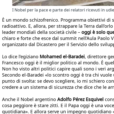
I Nobel per la pace e parte dei relatori ricevuti in
È un mondo schizofrenico. Programma obiettivi di sv
radioattivo. E, allora, per strappare la Terra dall’or
leader mondiali della società civile –
oggi è solo que
chiaro e forte che esce dal summit nell’Aula Paolo VI
organizzato dal Dicastero per il Servizio dello svil
Lo dice l’egiziano
Mohamed el-Baradei
, direttore g
Francesco oggi è il miglior politico al mondo. È quel
Non ho visto altri politici capire quali sono i veri
Secondo el-Baradei «lo scontro oggi è tra chi vuol
punto di svolta: se devo scegliere, io mi schiero c
credere a un sistema di sicurezza che dice che le ar
Anche il Nobel argentino
Adolfo Pérez Esquivel
cons
cosa peggiore è stare zitti. E il Papa oggi è una vo
quotidiana». E allora serve un impegno quotidiano «