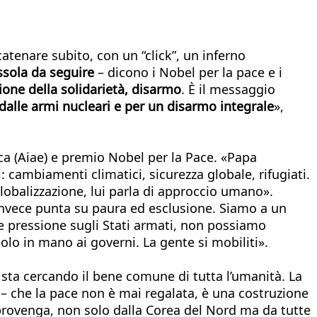
tenare subito, con un “click”, un inferno
ssola da seguire
– dicono i Nobel per la pace e i
ione della solidarietà, disarmo
. È il messaggio
alle armi nucleari e per un disarmo integrale
»,
ica (Aiae) e premio Nobel per la Pace. «Papa
 cambiamenti climatici, sicurezza globale, rifugiati.
globalizzazione, lui parla di approccio umano».
invece punta su paura ed esclusione. Siamo a un
e pressione sugli Stati armati, non possiamo
olo in mano ai governi. La gente si mobiliti».
sta cercando il bene comune di tutta l’umanità. La
 – che la pace non è mai regalata, è una costruzione
 provenga, non solo dalla Corea del Nord ma da tutte