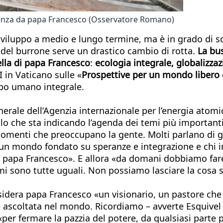
 udienza da papa Francesco (Osservatore Romano)
iluppo a medio e lungo termine, ma è in grado di sca
lo del burrone serve un drastico cambio di rotta.
La bu
lla di papa Francesco
:
ecologia integrale, globalizzaz
 in Vaticano sulle «
Prospettive per un mondo libero d
uppo umano integrale.
enerale dell’Agenzia internazionale per l’energia atom
lo che sta indicando l’agenda dei temi più importanti:
 argomenti che preoccupano la gente. Molti parlano di 
e un mondo fondato su speranze e integrazione e chi 
on papa Francesco». E allora «da domani dobbiamo far
mi sono tutte uguali. Non possiamo lasciare la cosa s
idera papa Francesco «un visionario, un pastore che 
ce ascoltata nel mondo. Ricordiamo – avverte Esquivel
per fermare la pazzia del potere, da qualsiasi parte