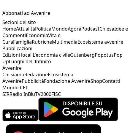
Abbonati ad Avvenire
Sezioni del sito
Home
Attualità
Politica
Mondo
Agorà
Podcast
Chiesa
Idee e
Commenti
Economia
Vita e
Cura
Famiglia
Rubriche
Multimedia
Ecosistema avvenire
Pubblicazioni
Edizioni locali
L'economia civile
Gutenberg
Popotus
Pop
Up
Luoghi dell'Infinito
Avvenire
Chi siamo
Redazione
Ecosistema
Avvenire
Pubblicità
Fondazione Avvenire
Shop
Contatti
Mondo CEI
SIR
Radio InBlu
TV2000
FISC