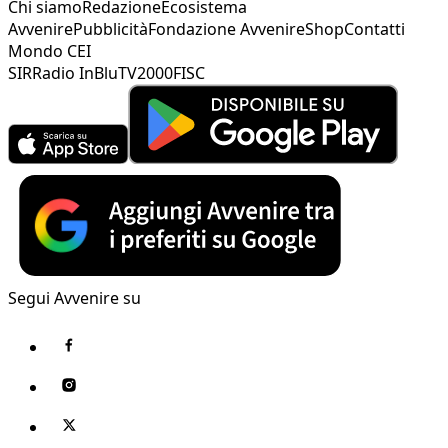
Chi siamo
Redazione
Ecosistema
Avvenire
Pubblicità
Fondazione Avvenire
Shop
Contatti
Mondo CEI
SIR
Radio InBlu
TV2000
FISC
Segui Avvenire su