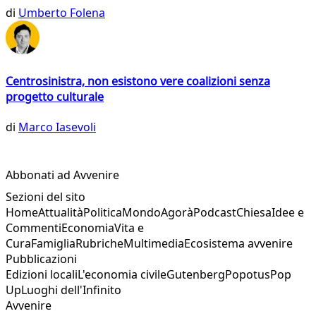
di
Umberto Folena
Centrosinistra, non esistono vere coalizioni senza
progetto culturale
di
Marco Iasevoli
Abbonati ad Avvenire
Sezioni del sito
Home
Attualità
Politica
Mondo
Agorà
Podcast
Chiesa
Idee e
Commenti
Economia
Vita e
Cura
Famiglia
Rubriche
Multimedia
Ecosistema avvenire
Pubblicazioni
Edizioni locali
L'economia civile
Gutenberg
Popotus
Pop
Up
Luoghi dell'Infinito
Avvenire