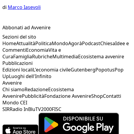
di
Marco Iasevoli
Abbonati ad Avvenire
Sezioni del sito
Home
Attualità
Politica
Mondo
Agorà
Podcast
Chiesa
Idee e
Commenti
Economia
Vita e
Cura
Famiglia
Rubriche
Multimedia
Ecosistema avvenire
Pubblicazioni
Edizioni locali
L'economia civile
Gutenberg
Popotus
Pop
Up
Luoghi dell'Infinito
Avvenire
Chi siamo
Redazione
Ecosistema
Avvenire
Pubblicità
Fondazione Avvenire
Shop
Contatti
Mondo CEI
SIR
Radio InBlu
TV2000
FISC