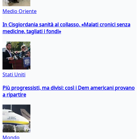
Medio Oriente
In Cisgiordania sanità al collasso. «Malati cronici senza
medicine, tagliati i fondi»
Stati Uniti
Più progressisti, ma divisi: così i Dem americani provano
a ripartire
Mondo