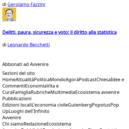
di
Gerolamo Fazzini
Delitti, paura, sicurezza e voto: il diritto alla statistica
di
Leonardo Becchetti
Abbonati ad Avvenire
Sezioni del sito
Home
Attualità
Politica
Mondo
Agorà
Podcast
Chiesa
Idee e
Commenti
Economia
Vita e
Cura
Famiglia
Rubriche
Multimedia
Ecosistema avvenire
Pubblicazioni
Edizioni locali
L'economia civile
Gutenberg
Popotus
Pop
Up
Luoghi dell'Infinito
Avvenire
Chi siamo
Redazione
Ecosistema